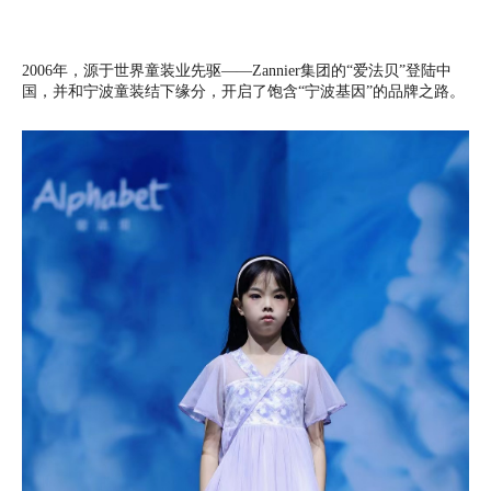
2006年，源于世界童装业先驱——Zannier集团的“爱法贝”登陆中
国，并和宁波童装结下缘分，开启了饱含“宁波基因”的品牌之路。