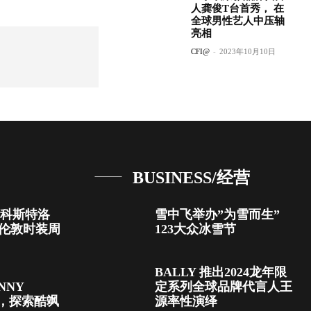
人龚俊T台首秀， 在
全球男性艺人中压轴
亮相
CFI@
-
2023年10月10日
BUSINESS/经营
罗.科斯特洛
雪中飞举办”为雪而生”
lloe伦敦时装周
123大众冰雪节
BALLY 推出2024龙年限
NNY
定系列全球品牌代言人王
佛，探索酷飒
源率性演绎