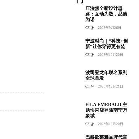
门
庄淦然全新设计思
路：互动为敬，品质
为诺
CFI@
-
2023年9月26日
宁波时尚｜“科技+创
新”让你穿得更有范
CFI@
-
2023年10月20日
波司登龙年联名系列
全球首发
CFI@
-
2023年12月21日
FILA EMERALD 主
题快闪店登陆南宁万
象城
CFI@
-
2023年10月20日
巴黎欧莱雅品牌代言