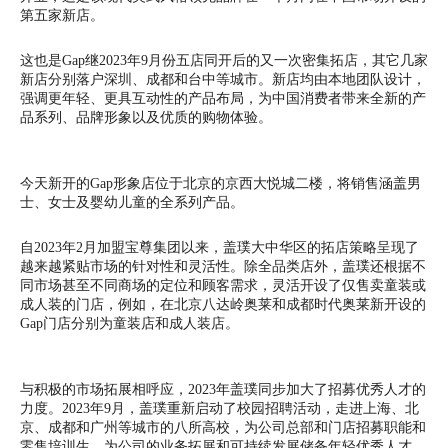
第五家新店。
这也是Gap继2023年9月份五店同开后的又一次密集拓店，其它几家
新店分别落户深圳、成都和台中等城市。新店均由本地团队设计，
强调更年轻、更具互动性的产品布局，为中国消费者带来全新的产
品系列、品牌形象以及优质的购物体验。
今天新开的Gap形象店位于北京的京西大悦城二楼，将销售涵盖男
士、女士及婴幼儿童的全系列产品。
自2023年2月加盟宝尊集团以来，盖璞大中华区的拓店策略呈现了
越来越紧贴市场的针对性和灵活性。除全品类店外，盖璞还根据不
同市场甚至不同商场的定位和顾客需求，灵活开设了仅售卖童装或
成人装的门店，例如，在北京八达岭奥莱和成都时代奥莱新开设的
Gap门店分别为童装店和成人装店。
与积极的市场拓展相呼应，2023年盖璞同步加大了招募优秀人才的
力度。2023年9月，盖璞重新启动了校园招聘活动，走进上海、北
京、成都和广州等城市的八所高校，为公司总部和门店招募职能和
零售培训生，为公司的业务拓展和可持续发展储备年轻优秀人才。