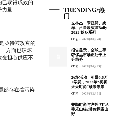
内已取得成效的
TRENDING/热
份力量。
门
左林杰、宋亚轩、姚
琛、吕星辰演绎Bally
2023 秋冬系列
CFI@
-
2023年10月20日
是亟待被攻克的
，另一方面也破坏
报告显示，全球二手
奢侈品市场正处于上
改变担心供应不
升趋势
。
CFI@
-
2023年10月23日
26场活动｜引爆5.6万
+学员，2023年“柯桥
天天时尚”硕果累累
业虽然存在着污染
CFI@
-
2023年12月8日
。
兼顾时尚与户外 FILA
斐乐山猫2带你探索山
野