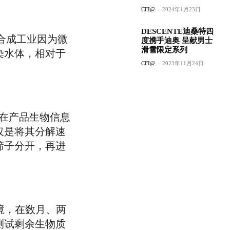
CFI@
-
2024年1月23日
DESCENTE迪桑特四
，合成工业因为微
度携手迪奥 呈献男士
滑雪限定系列
染水体，相对于
CFI@
-
2023年11月24日
购买在产品生物信息
仅是将其分解速
筛子分开，再进
环境，在数月、两
测试剩余生物质