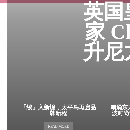
英国
家 C
升尼
「绒」入新境，太平鸟再启品
潮涌东方
牌新程
波时尚
READ MORE