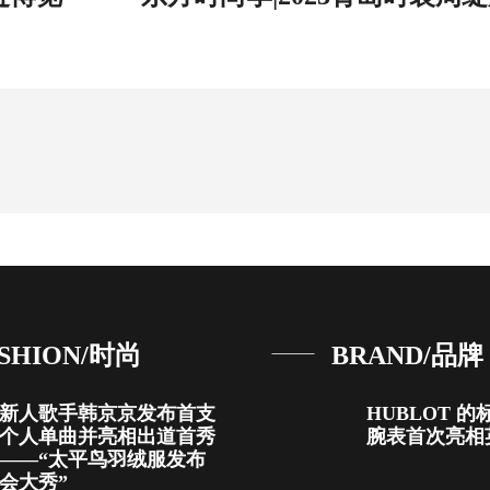
SHION/时尚
BRAND/品牌
新人歌手韩京京发布首支
HUBLOT 
个人单曲并亮相出道首秀
腕表首次亮相
——“太平鸟羽绒服发布
会大秀”