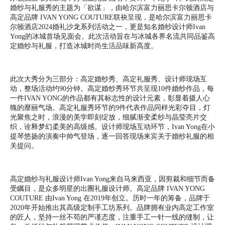
婚纱与礼服秀的主题为「欲谋」，由哈尔滨富力丽思卡尔顿酒店与
高定品牌 IVAN YONG COUTURE联袂呈现，是哈尔滨富力丽思卡
尔顿酒店2024婚礼沙龙系列活动之一，更是知名婚纱设计师Ivan
Yong的冰城首场见面会。此次活动旨在与冰城各界名流共同品鉴高
定婚纱与礼服，打造冰城时尚生活品味新高度。
此次大秀分为三部分：高定婚纱秀、高定礼服秀、设计师现场互
动，整场活动约90分钟。高定婚纱秀环节共呈现10件婚纱作品，每
一件IVAN YONG的作品都有其标志性的设计元素，彰显着摄人心
魄的靡丽气场。高定礼服秀环节的9件代表作品同样光彩夺目，灯
光聚焦之时，浪漫的美学即刻绽放，细腻渐变柔纱与晶莹亮片交
织，诠释梦幻柔美的高级感。设计师现场互动环节，Ivan Yong在小
提琴悠扬的演奏中帅气登场，逐一回答现场来宾关于婚纱礼服的相
关提问。
高定婚纱与礼服设计师Ivan Yong来自马来西亚，因剪裁和细节而备
受瞩目，是众多明星的出圈礼服设计师。高定品牌 IVAN YONG
COUTURE 由Ivan Yong 在2019年创立。历时一年的筹备，品牌于
2020年开始推出其高级定制手工坊系列。品牌拥有业内高定工作室
的匠人，坚持一丝不苟的严谨态度，注重手工一针一线的缝制，让