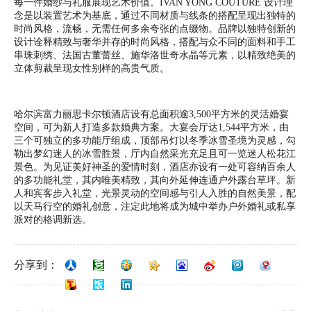
每一件婚纱与礼服展现艺术价值。IVAN YONG COUTURE 设计理
念是以装置艺术为基底，通过不同材质与线条的搭配呈现出独特的
时尚风格，流畅，无需任何多余夸张的点缀物。品牌以独特创新的
设计诠释精致与奢华并存的时尚风格，搭配与众不同的面料和手工
串珠刺绣、法国古董蕾丝、施华洛世奇水晶等元素，以精致绝美的
立体剪裁呈现女性别样的高贵气质。
哈尔滨富力丽思卡尔顿酒店设有总面积逾3,500平方米的灵活婚宴
空间，可为新人打造多款婚典方案。大宴会厅达1,544平方米，由
三个可独立的多功能厅组成，顶部吊灯以冬季冰雪圣境为灵感，勾
勒出梦幻迷人的冰雪胜景，厅内自然采光充足且可一览迷人松花江
景色。为见证美好神圣的爱情时刻，酒店亦设有一处可容纳百余人
的多功能礼堂，其内唯美精致，其向外延伸连通户外露台草坪。新
人和宾客步入礼堂，光景灵动的空间感与引人入胜的自然美景，配
以天马行空的婚礼创意，注定此地将成为城中举办户外婚礼或私享
派对的格调新选。
分享到：