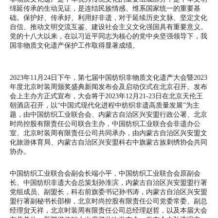
绵延传承的生动见证，是连结民族情感、维系国家统一的重要基
础。保护好、传承好、利用好非遗，对于延续历史文脉、坚定文化
自信、推动文明交流互鉴、建设社会主义文化强国具有重要意义。
党的十八大以来，在以习近平同志为核心的党中央坚强领导下，我
国非物质文化遗产保护工作取得显著成绩。
2023年11月24日下午，第七届中国纺织非物质文化遗产大会暨2023
年度北京时装周颁奖盛典新闻发布会及启动仪式在北京召开。发布
会上主办方正式宣布，大会将于2023年12月21-23日在北京天伦王
朝酒店召开，以“中国式现代化进程中纺织非遗高质量发展”为主
题，由中国纺织工业联合会、内蒙古自治区兴安盟行政公署、北京
时尚控股有限责任公司联合主办，中国纺织工业联合会非遗办公
室、北京时装周有限责任公司共同承办，由内蒙古自治区兴安盟文
化旅游体育局、内蒙古自治区兴安盟科右中旗蒙古族刺绣协会共同
协办。
中国纺织工业联合会副会长端小平，中国纺织工业联合会原副会
长、中国纺织非遗大会总策划孙淮滨，内蒙古自治区兴安盟盟行署
党组成员、副盟长，科右前旗委书记孙书涛，内蒙古自治区兴安盟
盟行署副秘书长邵柳，北京时尚控股有限责任公司党委常委、副总
经理贠天祥，北京时装周有限责任公司总经理赵哲，以及本届大会