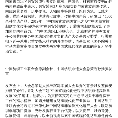
内蒙古自治区兴安盟盟行署党组成员、副盟长，科右前旗委书记孙
书涛在致辞中表示，兴安盟有3万多名妇女参与蒙古族刺绣传承，
围绕风景名胜、历史传说、人物故事等题材，以针为笔、以线为
墨，描绘马镇枫情、讲述兴安故事、传播中国声音，研发出了1300
余种非遗产品。2019年，“中国蒙古族刺绣文化之乡”“中国蒙古族
刺绣文化传承保护基地”在兴安盟揭牌，让蒙古族刺绣焕发出了更
加蓬勃的生命力。“与中国纺织工业联合会、北京时尚控股有限责
任公司共同主办中国纺织非物质文化遗产大会是兴安盟委、行署贯
彻习近平总书记重要指示精神的具体举措，也是落实《国务院关于
推动内蒙古高质量发展奋力书写中国式现代化新篇章的意见》的生
动实践。”
中国纺织工业联合会原副会长、中国纺织非遗大会总策划孙淮滨发
言
发布会上，大会总策划人孙淮滨对本届大会举办的背景以及整体安
排做了介绍，并对大会主题“中国式现代化进程中纺织非遗高质量
发展”做了阐述，他表示，为贯彻落实习近平总书记关于非遗保护
工作的指示精神，加速推进建设纺织现代化产业体系，中国纺织工
业联合会将通过召开第七届中国纺织非物质文化遗产大会，联动纺
织非遗项目资源，充分发挥行业平台优势，以文促产、以秀造势、
以展促销、跨界融合，以全新视角探索中国式现代化纺织非遗传承