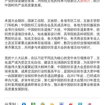
产业的深度融合发展，为传统文化的传承与创新注入
新动力
，助力
中国时尚产业高质量发展。
本届大会期间，国家工信部、文旅部，各省市区工信、文旅主管部
门等机构；中国纺织工业联合会及其成员单位、各地方纺织服装协
会等行业组织；中国纺织非遗推广大使、中国纺织非遗新青年、纺
织类非遗项目传承人、知名服装设计师、高等院校及科研院所、优
秀纺织企业、知名文创企业、各大电商平台、有关商业实体专业人
士及近百家重点媒体将莅临现场；届时，数百位纺织业领域的精英
将齐聚北京，共同参与本届纺织非遗大会的各项活动与研讨。
党的十八大以来，在以习近平同志为核心的党中央引领推动下，文
化遗产成为坚定文化自信、建设文化强国的宝贵资源，为实现中华
民族伟大复兴凝聚起强大精神力量。中国纺织非遗大会是纺织非遗
传承发展、成果交流的行业性最高平台，是国内目前非遗大类中唯
一由国家级行业组织举办的非遗品牌盛会，自2017年起，已经成功
举办六届。岁末年初之际，第七届中国纺织非遗大会暨2023年度北
京时装周颁奖盛典即将在京举办，预示着中国纺织非遗事业将迎来
高质量发展阶段。
分享到：