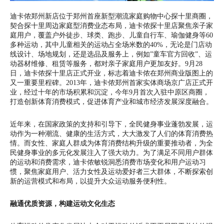
迪卡侬郑州新店位于郑州首座新型潮流家庭购物中心探十里商圈，
契合探十里周边家庭型消费业态布局，迪卡侬探十里店聚焦亲子家
庭用户，覆盖户外徒步、球类、跑步、儿童自行车、瑜伽健身等60
多种运动，其中儿童相关的运动占全场米数的40%，无论是门店动
线设计、场地规划，还是选品及服务上，例如”童车官方回收”、运
动器材维修、租赁等服务，都对亲子家庭用户更加友好。9月28
日，迪卡侬探十里店正式开业，标志着迪卡侬在郑州商业版图上的
又一重要里程碑。2013年，迪卡侬郑州首家实体商场京广店正式开
业，经过十年的市场积累和沉淀，今年9月首次入驻中原区商圈，
打造创新体育消费模式，促进体育产业和城市经济发展深度融合。
近年来，在国家政策的支持和引导下，全民健身事业蓬勃发展，运
动作为一种潮流、健康的生活方式，大大激发了人们的体育消费热
情。而女性、家庭人群成为体育消费结构升级的重要推动者，为全
民健身事业的多元化发展注入了强大动力。为了满足不同用户群体
的运动和消费需求，迪卡侬敏锐洞悉消费市场变化和用户运动习
惯，聚焦家庭用户、活力女性及运动爱好者三大群体，不断探索创
新的运营模式和布局，以提升大众运动服务便利性。
融通优质资源，构建运动文化生态