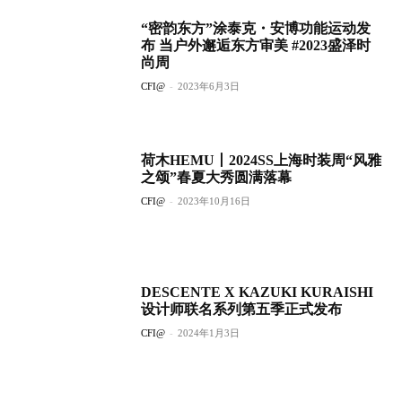
“密韵东方”涂泰克・安博功能运动发
布 当户外邂逅东方审美 #2023盛泽时
尚周
CFI@
-
2023年6月3日
荷木HEMU丨2024SS上海时装周“风雅
之颂”春夏大秀圆满落幕
CFI@
-
2023年10月16日
DESCENTE X KAZUKI KURAISHI
设计师联名系列第五季正式发布
CFI@
-
2024年1月3日