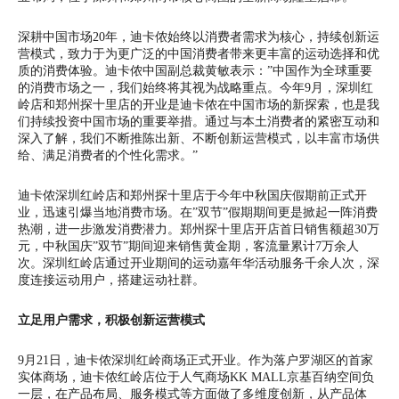
深耕中国市场20年，迪卡侬始终以消费者需求为核心，持续创新运
营模式，致力于为更广泛的中国消费者带来更丰富的运动选择和优
质的消费体验。迪卡侬中国副总裁黄敏表示：”中国作为全球重要
的消费市场之一，我们始终将其视为战略重点。今年9月，深圳红
岭店和郑州探十里店的开业是迪卡侬在中国市场的新探索，也是我
们持续投资中国市场的重要举措。通过与本土消费者的紧密互动和
深入了解，我们不断推陈出新、不断创新运营模式，以丰富市场供
给、满足消费者的个性化需求。”
迪卡侬深圳红岭店和郑州探十里店于今年中秋国庆假期前正式开
业，迅速引爆当地消费市场。在”双节”假期期间更是掀起一阵消费
热潮，进一步激发消费潜力。郑州探十里店开店首日销售额超30万
元，中秋国庆”双节”期间迎来销售黄金期，客流量累计7万余人
次。深圳红岭店通过开业期间的运动嘉年华活动服务千余人次，深
度连接运动用户，搭建运动社群。
立足用户需求，积极创新运营模式
9月21日，迪卡侬深圳红岭商场正式开业。作为落户罗湖区的首家
实体商场，迪卡侬红岭店位于人气商场KK MALL京基百纳空间负
一层，在产品布局、服务模式等方面做了多维度创新，从产品体