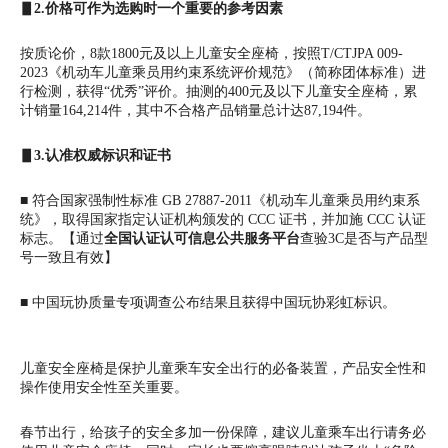
▋2.价格可作为选购时一个重要的参考因素
按质论价，8款1800元及以上儿童安全座椅，按照T/CTJPA 009-
2023《机动车儿童乘员用约束系统评价规范》（简称团体标准）进
行检测，获得“优秀”评价。抽测的400元及以下儿童安全座椅，累
计销量164,214件，其中不合格产品销量总计达87,194件。
▋3.认准权威标识和证书
■
符合国家强制性标准 GB 27887-2011《机动车儿童乘员用约束系
统》，取得国家指定认证机构颁发的 CCC 证书，并加施 CCC 认证
标志。【通过
全国认证认可信息公共服务平台
查验3C是否与产品型
号一致且有效】
■
中国玩协质量专项调查公布结果且获得中国玩协彩虹标识。
儿童安全座椅是保护儿童乘车安全出行的必备装置，产品安全性和
操作使用安全性至关重要。
春节出行，给孩子的安全多加一份保障，建议儿童乘车出行请务必