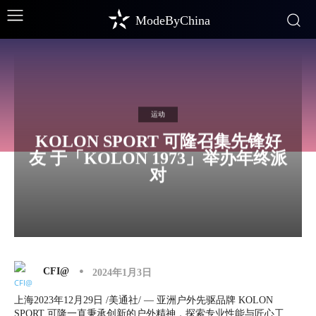
ModeByChina
运动
KOLON SPORT 可隆召集先锋好
友 于「KOLON 1973」举办年终派
对
CFI@
2024年1月3日
上海
2023年12月29日
/美通社/ — 亚洲户外先驱品牌
KOLON
SPORT
可隆一直秉承创新的户外精神，探索专业性能与匠心工