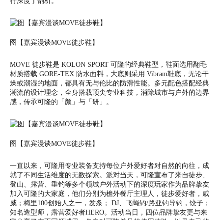
行深度了剖析。
图【嘉宾漫谈MOVE徒步鞋】
MOVE 徒步鞋是
KOLON SPORT
可隆的经典鞋型，鞋面选用翻毛
材质搭载 GORE-TEX 防水面料，大底则采用 Vibram鞋底，无论干
燥或潮湿的地面，都具有无与伦比的防滑性能。多元配色搭配经典
潮流的设计理念，全身搭载顶尖专业科技，消除城市与户外的边界
感，传承可隆的「颜」与「研」。
图【嘉宾漫谈MOVE徒步鞋】
一直以来，可隆用专业装备支持每位户外爱好者对自然的向往，成
就了不同生活维度的无数探索。派对当天，可隆宣布了来自徒步、
登山、露营、垂钓等多个领域户外活动下的深度玩家作为品牌挚友
加入可隆的大家庭，他们分别为檐外餐厅主理人，徒步爱好者，威
威；梅里100创始人之一，发条； DJ、飞蝇钓/路亚钓导钓，饺子；
知名造型师，露营爱好者HERO。活动当日，四位品牌挚友更与来