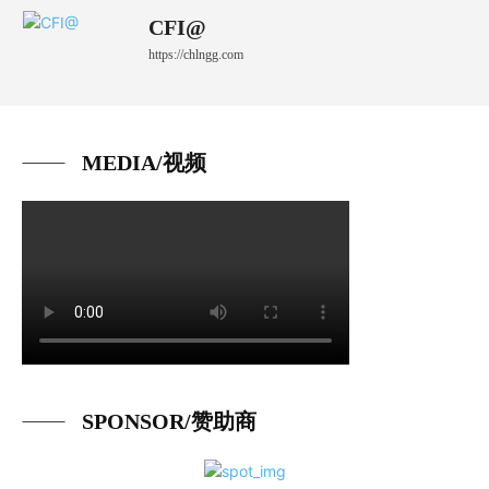
CFI@
https://chlngg.com
MEDIA/视频
SPONSOR/赞助商