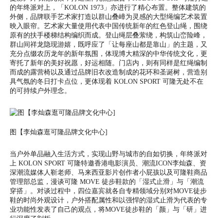
的年终派对上，「KOLON 1973」亦进行了精心布置。整体建筑的
外侧，品牌联手艺术家打造以群山叠嶂为灵感的大型绳编艺术装置
映入眼帘。艺术家大量使用代表中国传统新年的红色登山绳，围绕
原有的扶手楼梯结构编织而成。登山绳层叠萦绕，构筑山峦险峰，
群山间祥龙隐现游嬉，既呼应了「让每座山都是靠山」的主题，又
充分点缀农历龙年的新年氛围，体现博大精深的中华传统文化，更
寄托了新年的美好祝愿，好运相随。门店内，则有同样是红绳编制
而成的露营椅以及通过品牌旧衣改造制成的花环和圣诞树，营造别
具气氛的冬日打卡点位，更体现着
KOLON SPORT
可隆无处不在
的可持续户外理念。
图【李灿森逛可隆品牌文化中心]
当户外单品融入生活方式，实现山野与城市的自如切换，年终派对
上
KOLON SPORT
可隆特邀香港电影演员、潮流ICON李灿森、资
深潮流媒体人靳老师、马来西亚影片创作者小屁孩以及可隆鞋商品
管理部总监，漫谈可隆 MOVE 徒步鞋款的「湿式止滑」与「潮流
穿搭」。对谈过程中，四位嘉宾就各自专精领域分别对MOVE徒步
鞋的时尚外观设计，户外搭配属性和以强悍的湿式止滑为代表的专
业功能性发表了自己的观点，将MOVE徒步鞋的「颜」与「研」进