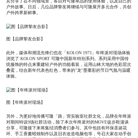
宾分享了在不同领域里，各自对可隆单品的使用体验，以及自己的
户外故事。日后，几位品牌挚友将继续与可隆展开多元合作，共创
户外跨界新鲜事。
图【品牌挚友合影】
此外，媒体和潮流先锋们也在「KOLON 1973」年终派对现场体验
浏览了
KOLON SPORT
可隆中国新年特别系列。系列采用中国传
统服饰的特点来重建轻户外的功能着装，运用山林大地的色彩层次
叠鸾，结合新年代表色红色，带来的”龙”墨重彩的节日气氛与温暖
体验。
图【年终派对现场】
另外，为更好地传播可隆「路」营实验室社群文化，品牌在年终派
对期间特设9场社群活动，除了本次年终派对的MOVE徒步鞋漫谈
分享，可隆接下来将集结消费者们参与。其中包括有环保圣诞花
环、手工香薰蜡烛制作以及旧衣改造电脑包等，号召大家在动手创