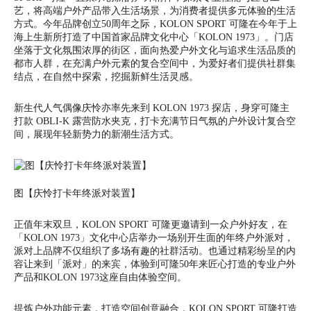
艺，将高端户外产品带入生活场景，为消费者提供多元体验的生活
方式。今年品牌创立50周年之际，KOLON SPORT 可隆在今年于上
海上生新所打造了中国首家品牌文化中心「KOLON 1973」。门店
坐落于文化氛围浓厚的街区，面向热爱户外文化与追求生活品质的
都市人群，在充满户外元素的复合空间中，为爱好者们提供社群集
结点，在自然中探索，挖掘新鲜生活灵感。
新生代人气偶像庆怜亦率先来到 KOLON 1973 探店，身穿可隆主
打款 OBLI-K 露营防水夹克，打卡充满节日气氛的户外设计复合空
间，展现年轻新势力的新潮生活方式。
图【庆怜打卡年终派对装置】
正值年末双旦，KOLON SPORT 可隆更邀请到一众户外好友，在
「KOLON 1973」文化中心店举办一场别开生面的年终户外派对，
派对上品牌不仅组织了多场有趣的社群活动。也通过精彩纷呈的内
容让来到「派对」的来宾，体验到可隆50年来匠心打造的专业户外
产品和KOLON 1973这座自由体验空间。
提炼户外功能元素，打造空间创意融合，KOLON SPORT 可隆打造