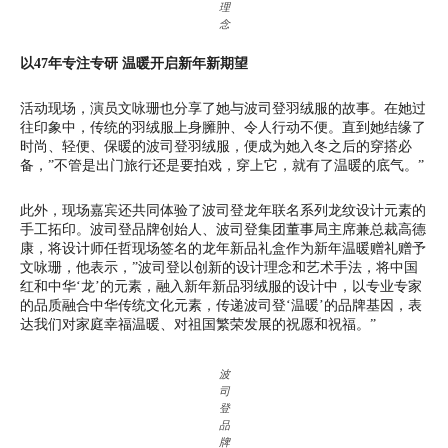
理
念
以
47年专注专研 温暖开启新年新期望
活动现场，演员文咏珊也分享了她与波司登羽绒服的故事。在她过
往印象中，传统的羽绒服上身臃肿、令人行动不便。直到她结缘了
时尚、轻便、保暖的波司登羽绒服，便成为她入冬之后的穿搭必
备，”不管是出门旅行还是要拍戏，穿上它，就有了温暖的底气。”
此外，现场嘉宾还共同体验了波司登龙年联名系列龙纹设计元素的
手工拓印。波司登品牌创始人、波司登集团董事局主席兼总裁高德
康，将设计师任哲现场签名的龙年新品礼盒作为新年温暖赠礼赠予
文咏珊，他表示，”波司登以创新的设计理念和艺术手法，将中国
红和中华‘龙’的元素，融入新年新品羽绒服的设计中，以专业专家
的品质融合中华传统文化元素，传递波司登‘温暖’的品牌基因，表
达我们对家庭幸福温暖、对祖国繁荣发展的祝愿和祝福。”
波
司
登
品
牌