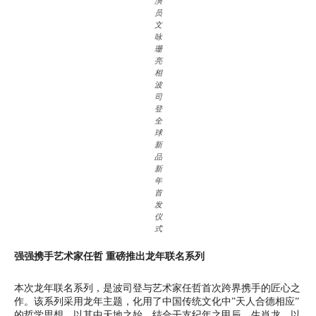
演
员
文
咏
珊
亮
相
波
司
登
全
球
新
品
新
年
首
发
仪
式
强强携手艺术家任哲 重磅推出龙年联名系列
本次龙年联名系列，是波司登与艺术家任哲首次跨界携手的匠心之
作。该系列采用龙年主题，化用了中国传统文化中”天人合德相应”
的哲学思想，以其中天地之始，结合干支纪年之甲辰、生肖龙、以