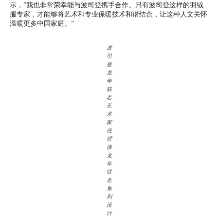
示，”我也非常荣幸能与波司登携手合作。只有波司登这样的羽绒
服专家，才能够将艺术和专业保暖技术和谐结合，让这种人文关怀
温暖更多中国家庭。”
波
司
登
龙
年
联
名
艺
术
家
任
哲
谈
龙
年
联
名
系
列
设
计