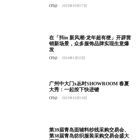
CFI@
-
2023年10月17日
在「抖in 新风潮·龙年超有梗」开辟营
销新场景，众多服饰品牌实现生意爆
发
CFI@
-
2024年1月25日
广州中大门x丛时SHOWROOM 春夏
大秀：一起按下快进键
CFI@
-
2023年10月14日
第39届青岛面辅料纱线采购交易会、
第38届青岛纺织服装采购交易会盛大