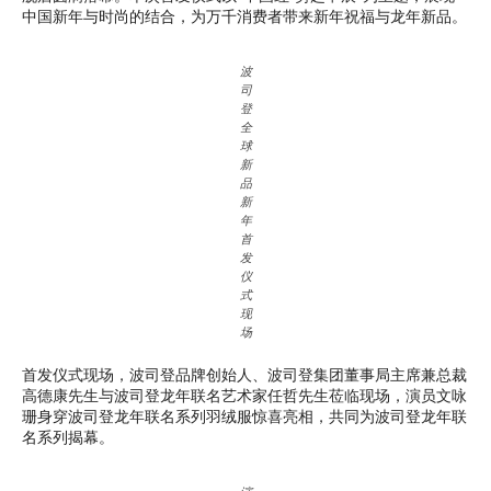
中国新年与时尚的结合，为万千消费者带来新年祝福与龙年新品。
波
司
登
全
球
新
品
新
年
首
发
仪
式
现
场
首发仪式现场，波司登品牌创始人、波司登集团董事局主席兼总裁
高德康先生与波司登龙年联名艺术家任哲先生莅临现场，演员文咏
珊身穿波司登龙年联名系列羽绒服惊喜亮相，共同为波司登龙年联
名系列揭幕。