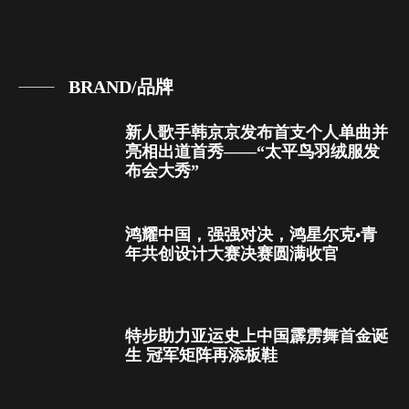
BRAND/品牌
新人歌手韩京京发布首支个人单曲并
亮相出道首秀——“太平鸟羽绒服发
布会大秀”
鸿耀中国，强强对决，鸿星尔克•青
年共创设计大赛决赛圆满收官
特步助力亚运史上中国霹雳舞首金诞
生 冠军矩阵再添板鞋