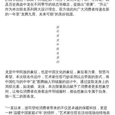
及历史典故中龙在不同季节的状态等概念，提炼出”潜渊”、”升云”
作为本次联名系列两大设计理念。双方借此向广大消费者传递在新
的一年里”龙腾九霄、未来可期”的美好祝愿。
波
司
登
龙
年
联
名
系
列
龙是中华民族的象征，也是中国文化的象征，象征着力量、智慧与
希望。本次联名作品中，艺术家任哲巧妙采用以点带面的形式，将
中国红与的中华”龙”图腾融入羽绒服的设计中。通过提取龙身上的
局部元素，如龙鳞、龙须，本次限量新品赋予了消费者更多想象空
间，让每位消费者在身着这件羽绒服时，都会想象出专属于自身、
独一无二的那条龙。
“一直以来，波司登给消费者带来的不仅是卓越的保暖科技，更是
一种‘温暖中国家庭47年’的情怀，”艺术家任哲在活动现场动情地表