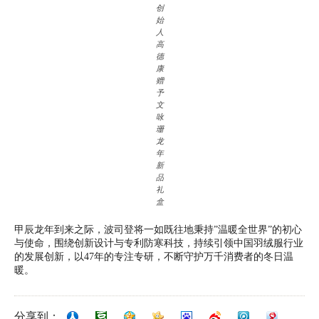
创
始
人
高
德
康
赠
予
文
咏
珊
龙
年
新
品
礼
盒
甲辰龙年到来之际，波司登将一如既往地秉持”温暖全世界”的初心
与使命，围绕创新设计与专利防寒科技，持续引领中国羽绒服行业
的发展创新，以47年的专注专研，不断守护万千消费者的冬日温
暖。
分享到：