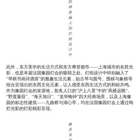
的
神
兽
融
入
到
灯
组
设
计
中
此外，东方美学的生活方式和东方摩登都市——上海城市的名胜光
影，也是本届法国豫园灯会的吸睛之处。灯组设计中特别融入了
“琴棋书画诗酒茶”的雅趣生活元素，如古琴与圆号、围棋与象棋等
组合呈现出的东西文化元素，让人感受东西生活方式的和睦共鸣。
作为豫园灯会的发源地，脍炙人口的“沪上八景”中的“凤楼远眺”、
“野渡蒹葭”、“海天旭日”、“龙华晚钟”四大经典场景，以及上海豫
园的标志性建筑——九曲桥与湖心亭，均在法国豫园灯会上通过绚
烂光影的灯彩精彩呈现。
极
具
东