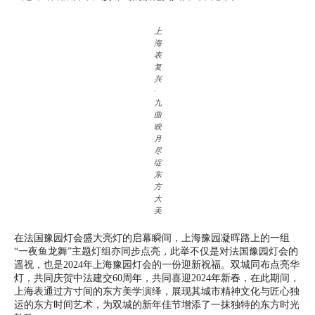
上
海
表
复
兴
·
九
曲
映
月
尽
绽
东
方
大
美
在法国豫园灯会盛大亮灯的启幕瞬间，上海豫园凝晖路上的一组
“一夜鱼龙舞”主题灯组亦同步点亮，此举不仅是对法国豫园灯会的
遥祝，也是2024年上海豫园灯会的一份迎新祝福。双城同布点亮华
灯，共同庆贺中法建交60周年，共同喜迎2024年新春，在此期间，
上海表通过方寸间的东方美学演绎，展现其城市精神文化与匠心独
运的东方时间艺术，为双城的新年佳节增添了一抹独特的东方时光