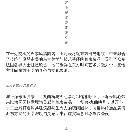
次
亮
相
法
国
豫
园
灯
会
在千灯交织的巴黎风情园内，上海表尽绽东方时光趣致，带来融合
了传统与摩登审美的东方美学与技艺演绎的腕表臻品，吸引了众多
法国各界人士驻足欣赏，他们徜徉在东方时间艺术的魅力中，感悟
方寸间东方美学的匠心与文化传承。
上海表复兴·九曲映月
与上海豫园胜景——九曲桥与湖心亭灯组遥相呼应，上海表精心带
来以豫园园林意境为灵感的腕表臻品——复兴•九曲映月，以匠心
手工金雕打造深具建筑感与生命力的腕间园林，向世界传递品牌海
派东方韵的美学深度与灵感，中西虚实写意雕琢豫园昼夜。
上