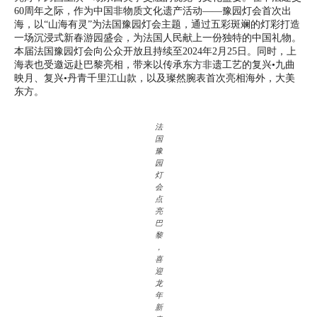
60周年之际，作为中国非物质文化遗产活动——豫园灯会首次出
海，以“山海有灵”为法国豫园灯会主题，通过五彩斑斓的灯彩打造
一场沉浸式新春游园盛会，为法国人民献上一份独特的中国礼物。
本届法国豫园灯会向公众开放且持续至2024年2月25日。同时，上
海表也受邀远赴巴黎亮相，带来以传承东方非遗工艺的复兴•九曲
映月、复兴•丹青千里江山款，以及璨然腕表首次亮相海外，大美
东方。
法
国
豫
园
灯
会
点
亮
巴
黎
，
喜
迎
龙
年
新