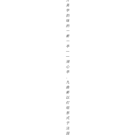
方
美
学
韵
味
的
一
桥
一
亭
—
—
湖
心
亭
、
九
曲
桥
以
灯
组
形
式
于
法
国