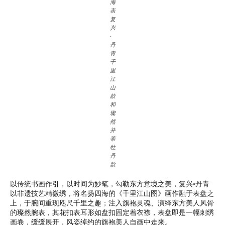
海
表
复
兴
·
丹
青
千
里
江
山
款
和
璨
然
并
蒂
牡
丹
款
以传统书画作引，以时间为妙笔，勾勒东方意境之美，复兴•丹青
以非遗技艺精微绣，将名扬四海的《千里江山图》画作融于表盘之
上，于腕间重现咫尺千里之趣；注入旗袍灵魂、演绎东方美人风骨
的璨然腕表，其花扣表耳形如盘扣固定着衣襟，表盘即是一幅刺绣
画卷，缓缓展开，风姿绰约的旗袍美人自画中走来。