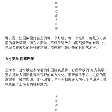
豫
园
灯
会
上
呈
现
可以说，法国豫园灯会上的每一个灯组、每一个光影，都是东方美
学的极致呈现。而东方美学，不仅仅绽放在山海幻梦般的奇境中，
也游弋在表盘的分秒转动间，流连在巧致运作的时间艺术里。
方寸美学 闪耀巴黎
上海表，这个以城市命名的中国腕表品牌，它所承载的“东方美学”
更多是融入国际化都市视野的东方文化。那些倾注于方寸之间的海
派审美、城市腔调、文化细节，乃至于制表匠人的心血与诚意，都
构筑成了上海表的独特魅力。
上
海
表
首