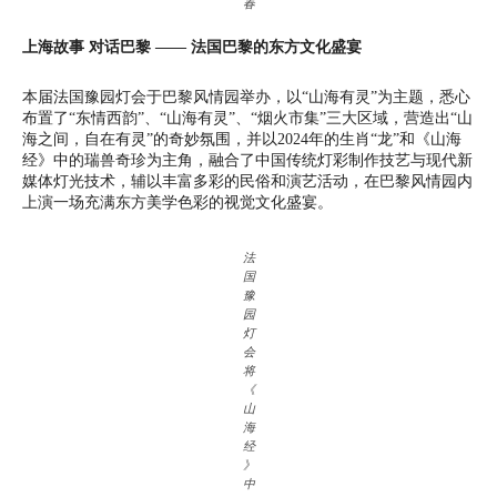
春
上海故事 对话巴黎 —— 法国巴黎的东方文化盛宴
本届法国豫园灯会于巴黎风情园举办，以“山海有灵”为主题，悉心
布置了“东情西韵”、“山海有灵”、“烟火市集”三大区域，营造出“山
海之间，自在有灵”的奇妙氛围，并以2024年的生肖“龙”和《山海
经》中的瑞兽奇珍为主角，融合了中国传统灯彩制作技艺与现代新
媒体灯光技术，辅以丰富多彩的民俗和演艺活动，在巴黎风情园内
上演一场充满东方美学色彩的视觉文化盛宴。
法
国
豫
园
灯
会
将
《
山
海
经
》
中