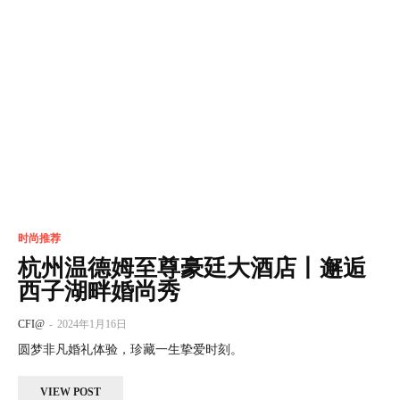
时尚推荐
杭州温德姆至尊豪廷大酒店丨邂逅
西子湖畔婚尚秀
CFI@
-
2024年1月16日
圆梦非凡婚礼体验，珍藏一生挚爱时刻。
VIEW POST