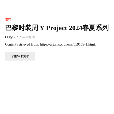
发布
巴黎时装周|Y Project 2024春夏系列
CFI@
-
2023年10月20日
Content retrieved from: https://art.cfw.cn/news/359169-1.html.
VIEW POST