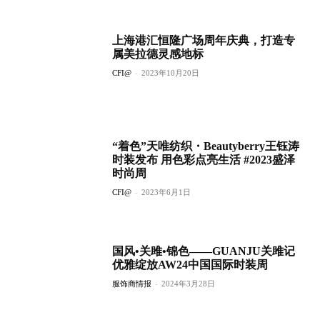
上海港汇恒隆广场周年庆典，打造专
属美拉德灵感地标
CFI@
-
2023年10月20日
“着色”天唯纺织・Beautyberry王钰涛
时装发布 用色彩点亮生活 #2023盛泽
时尚周
CFI@
-
2023年6月1日
国风•关雎•锦色——GUANJU关雎记
优雅绽放AW24中国国际时装周
服饰商情报
-
2024年3月28日