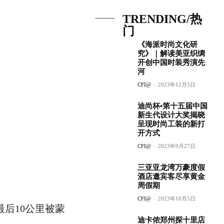
TRENDING/热
门
《海派时尚文化研
究》｜解读美亚织绸
开创中国时装秀演先
河
CFI@
-
2023年12月5日
迪尚杯•第十五届中国
新生代设计大奖揭晓
呈现时尚工装的新打
开方式
CFI@
-
2023年9月27日
三亚亚龙湾万豪度假
酒店邀宾客尽享黄金
周假期
CFI@
-
2023年10月5日
后10公里被蒙
迪卡侬郑州探十里店