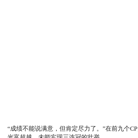
“成绩不能说满意，但肯定尽力了。”在前九个C
光富超越，未能实现三连冠的壮举。