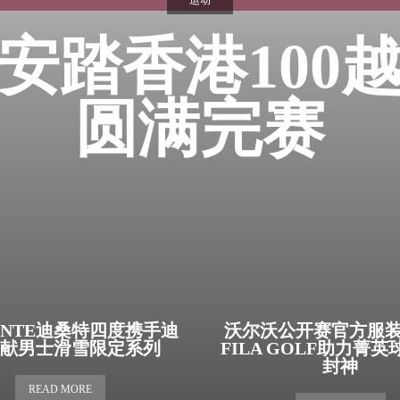
运动
24安踏香港100
圆满完赛
CENTE迪桑特四度携手迪
沃尔沃公开赛官方服
呈献男士滑雪限定系列
FILA GOLF助力菁
封神
READ MORE