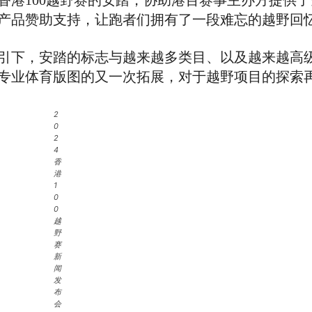
香港100越野赛的安踏，协助港百赛事主办方提供
产品赞助支持，让跑者们拥有了一段难忘的越野回
指引下，安踏的标志与越来越多类目、以及越来越高
专业体育版图的又一次拓展，对于越野项目的探索
2
0
2
4
香
港
1
0
0
越
野
赛
新
闻
发
布
会