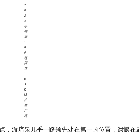
2
0
2
4
年
香
港
1
0
0
越
野
赛
1
0
3
K
M
比
赛
起
跑
P点，游培泉几乎一路领先处在第一的位置，遗憾在最