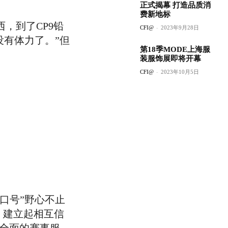
正式揭幕 打造品质消
费新地标
，到了CP9铅
CFI@
-
2023年9月28日
有体力了。”但
第18季MODE上海服
装服饰展即将开幕
CFI@
-
2023年10月5日
的口号”野心不止
，建立起相互信