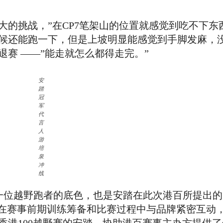
的挑战，”在CP7笔架山的位置就感觉到吃不下东西
候还能跑一下，但是上坡明显能感觉到手脚发麻，没
赛 ——”能走就怎么都得走完。”
安
踏
冠
军
代
言
人
游
培
泉
冲
线
般的每一位越野跑者的底色，也是安踏在此次港百所提出
泉在赛事前期训练筹备和比赛过程中与品牌紧密互动