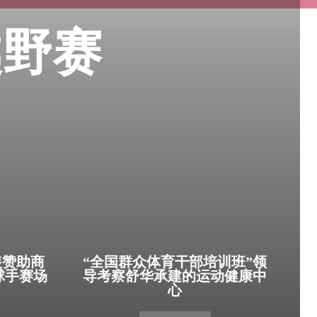
越野赛
装赞助商
“全国群众体育干部培训班”领
英球手赛场
导考察舒华承建的运动健康中
心