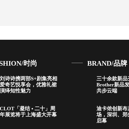
SHION/时尚
BRAND/品牌
刘诗诗携两部S+剧集亮相
三十余款新品
爱奇艺悦享会，优雅礼裙
Brother新
演绎知性魅力
共步云端
CLOT「凝结 • 二十」周
迪卡侬创新布
年展览将于上海盛大开幕
场，深圳、郑
启幕