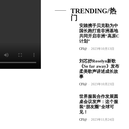
TRENDING/热
门
安踏携手贝克勒为中
国长跑打造非洲基地
共同开启非洲“高原C
计划”
CFI@
-
2023年10月13日
刘芯妤Roselyn新歌
《So far away》发布
柔美歌声讲述成长故
事
CFI@
-
2023年10月23日
世界服装合作发展圆
桌会议发声：这个服
装“朋友圈”全球可
见！
CFI@
-
2023年11月24日