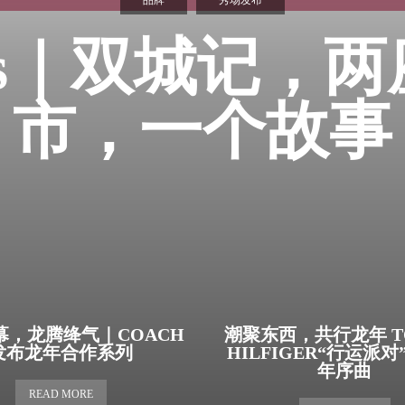
品牌
秀场发布
is｜双城记，
市，一个故事
幕，龙腾绛气｜COACH
潮聚东西，共行龙年 T
发布龙年合作系列
HILFIGER“行运派
年序曲
READ MORE