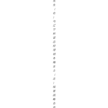
先
生
（
右
）
与
辽
宁
科
诺
总
经
理
胡
冬
梅
女
士
（
左
）
续
签
战
略
合
作