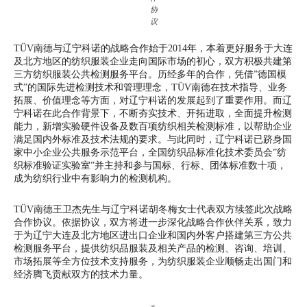
协
议
TÜV南德与辽宁科诺的战略合作始于2014年，本着更好服务于大连
及北方地区的纺织服装企业走向国际市场的初心，双方积极共建第
三方纺织服装公共检测服务平台。历经多年的合作，凭借”德国模
式”的国际先进检测技术和管理理念，TÜV南德在技术指导、业务
拓展、价值理念等方面，对辽宁科诺的发展起到了重要作用。而辽
宁科诺在此合作背景下，不断夯实技术、开拓进取，全面提升检测
能力，新增实验硬件设备及数百项纺织相关检测标准，以帮助企业
满足国内外标准及技术法规的要求。与此同时，辽宁科诺已跻身国
家中小企业公共服务示范平台，全国纺织品标准化技术委员会”纺
织标准验证实验室”并主持和参与国标、行标、团体标准数十项，
成为纺织行业中有影响力的检测机构。
TÜV南德王卫杰先生与辽宁科诺胡冬梅女士代表双方续签此次战略
合作协议。依据协议，双方将进一步深化战略合作伙伴关系，致力
于为辽宁大连及北方地区进出口企业和国内外客户搭建第三方公共
检测服务平台，提供纺织品服装及相关产品的检测、咨询、培训、
市场拓展等全方位技术支持服务，为纺织服装企业顺畅走出国门和
经济腾飞贡献双方的技术力量。