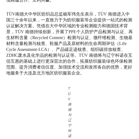
现精诚合作、互利共赢。
TÜV南德大中华区纺织品总监杨军伟先生表示，TÜV 南德进入中
国三十余年以来，一直致力于为纺织服装等企业提供一站式的检测
认证解决方案。凭借在大中华区域的专业检测能力和德国技术背
景，TÜV 南德持续创新，开展了PPE个人防护产品检测与认证、再
生材料含量（Recycled Content）检测与认证、微纤维检测、生物基
材料含量检测与核查、鞋服产品及原材料的生命周期评估（Life
Cycle Assessment-LCA）、产品碳足迹核查、组织碳排放核查、
ZDHC废水及化学品的检测与认证等。TÜV 南德将与辽宁科诺在互
信互惠的基础上进行更深层次的合作，拓展纺织服装绿色环保检测
范围、提升消费者信任度、加强技术交流和发挥各自的优势，更好
地服务于大连及北方地区纺织服装企业。
T
Ü
V
南
德
与
辽
宁
科
诺