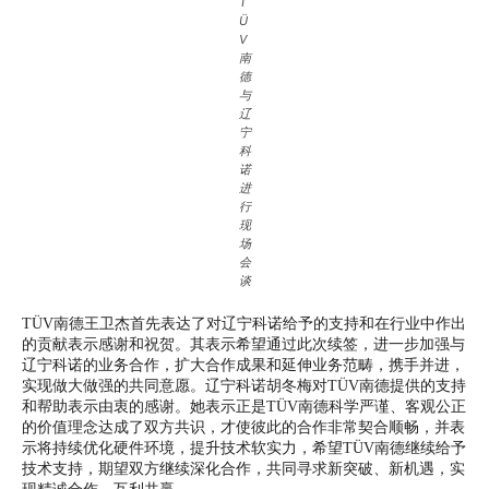
T
Ü
V
南
德
与
辽
宁
科
诺
进
行
现
场
会
谈
TÜV南德王卫杰首先表达了对辽宁科诺给予的支持和在行业中作出
的贡献表示感谢和祝贺。其表示希望通过此次续签，进一步加强与
辽宁科诺的业务合作，扩大合作成果和延伸业务范畴，携手并进，
实现做大做强的共同意愿。辽宁科诺胡冬梅对TÜV南德提供的支持
和帮助表示由衷的感谢。她表示正是TÜV南德科学严谨、客观公正
的价值理念达成了双方共识，才使彼此的合作非常契合顺畅，并表
示将持续优化硬件环境，提升技术软实力，希望TÜV南德继续给予
技术支持，期望双方继续深化合作，共同寻求新突破、新机遇，实