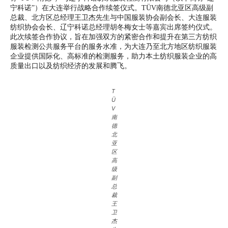
宁科诺”）在大连举行战略合作续签仪式。TÜV南德北亚区高级副
总裁、北方区总经理王卫杰先生与中国服装协会副会长、大连服装
纺织协会会长、辽宁科诺总经理胡冬梅女士等嘉宾出席签约仪式。
此次续签合作协议，旨在加强双方的紧密合作和提升在第三方纺织
服装检测公共服务平台的服务水准，为大连乃至北方地区纺织服装
企业提供国际化、高标准的检测服务，助力本土纺织服装企业的高
质量出口以及纺织经济的发展和腾飞。
T
Ü
V
南
德
北
亚
区
高
级
副
总
裁
王
卫
杰