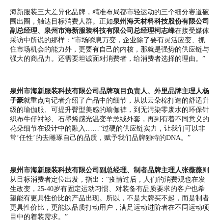
海新服装三大差异化品牌，精准布局都市轻运动的三个细分赛道破
围出圈，触达目标消费人群。正如
泉州海天材料科技股份有限公司
副总经理、泉州市海新服装科技有限公司总经理柯志峰
在接受媒体
采访中所说的那样：“市场瞬息万变，企业除了要有灵活应变、抓
住市场机会的能力外，更要有自己的内核，那就是强势的供应链与
强大的商品力。还需要坦诚面对消费者，给消费者选择的理由。”
泉州市海新服装科技有限公司品牌项目负责人、外里品牌主理人杨
子豪
就重点向记者介绍了产品中的细节，从以云朵棉打造的舒适升
级的瑜伽服、可提升臀型美感的瑜伽裤，到无污染零废水的环保针
织布牛仔衬衫、石墨烯感光温变羊羔绒外套，再到有着不同意义的
花朵细节在设计中的融入……“过硬的供应链实力，让我们可以非
常‘任性’的去雕琢自己的品质，赋予我们品牌独特的DNA。”
泉州市海新服装科技有限公司副总经理、制者品牌主理人张薇薇
则
从目标消费者定位出发，指出：“疫情过后，人们的消费观也在发
生改变，25-40岁有固定运动习惯、对装备有品质要求的客户也希
望能有更具性价比的产品出现。所以，不是大牌买不起，而是制者
更具性价比，更能以品质打动用户，满足运动进阶者在不同运动项
目中的着装需求。”