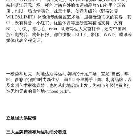
杭州滨江开元广场一楼的时尚户外瑜伽运动品牌YLI外里全球首
店，也以一场热情满分、诚意十足、创意升级的《野蛮边界
WILD&LIMIT》体验活动&装置艺术展，迎接受邀而来的宾客，其
中，既有抖音、小红书、优酷体育等重磅嘉宾莅临支持，又有
Nina、小九、陈毛毛、echo、明君等达人兴奋打卡，还有中国网、
浙江电视台、杭州日报、都市快报、ELLE、米娜、WWD、腾讯等
媒体代表全程见证。
一楼荟萃耐克、阿迪达斯等运动潮牌的开元广场，立足“自然、年
轻、多彩”的都市时尚新生活，而YLI外里携手上阵、制者品牌，以
及泉州艺术家张嘉婧，也将从此地启航出发，为都市年轻消费者打
造无拘无束的目的地-“mood park”。
立足强大供应链
三大品牌精准布局运动细分赛道