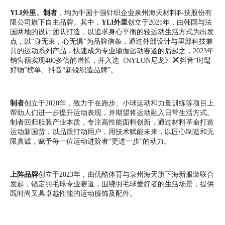
YLI外里、制者
，均为中国十强针织企业泉州海天材料科技股份有
限公司旗下自主品牌。其中，
YLI外里
创立于2021年，由韩国与法
国两地的设计团队打造，以追求身心平衡的轻运动生活方式为出发
点，以“身无束，心无惧”为品牌信条，通过外部设计与里部科技兼
具的运动系列产品，快速成为专业瑜伽运动赛道的后起之，2023年
销售额实现400多倍的增长，并入选《NYLON尼龙》
抖音“时髦
好物”榜单、抖音“新锐织造品牌”。
制者
创立于2020年，致力于在跑步、小球运动和力量训练等项目上
帮助人们进一步提升运动表现，并期望将运动融入日常生活方式。
制者回归服装产业本质，专注高性能面料创新，通过材料革命打造
运动新国货，以品质打动用户，用技术赋能未来，以匠心制造和无
限真诚，赋予每一位运动进阶者“更进一步”的动力。
上阵品牌
创立于2023年，由优酷体育与泉州海天旗下海新服装联合
发起，锚定羽毛球专业赛道，围绕羽毛球爱好者的生活场景，提供
既时尚又具卓越性能的运动服饰及配件。