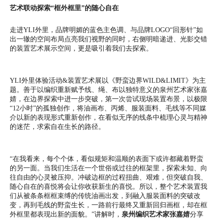
艺术联动探索“框外框里”的随心自在
走进YLI外里，品牌明媚的蓝色主色调、与品牌LOGO“回形针”如
出一辙的空间布局点亮我们视野的同时，右侧明暗递进、光影交错
的装置艺术展示空间，更是吸引着我们去探索。
YLI外里体验活动&装置艺术展以《野蛮边界WILD&LIMIT》为主
题。善于以编织重新赋予线、绳、布以独特意义的泉州艺术家张嘉
婧，在边界探索中进一步突破，第一次尝试现场装置布景，以极限
“12小时”的孤独创作，将油画布、丙烯、服装面料、毛线等不同媒
介以新的表现形式重新创作，在看似无序的线条中梳理心灵与精神
的迷茫，求索自在生长的路径。
“在我看来，每个个体，看似规矩和温顺的表面下或许都藏着野蛮
的另一面。当我们生活在一个世俗或过往的框架里，探索未知、向
往自由的心灵被压抑。冲破边框的过程扭曲、艰难，但突破自我、
随心自在的喜悦将会让你收获新生的喜悦。所以，整个艺术装置我
们从被条条框框束缚的传统油画出发，到融入服装面料的突破改
变，再到毛线的野蛮生长，一路前行最终又重新回归画框，却在框
外框里都表现出新的面貌。”讲解时，
泉州编织艺术家张嘉婧
分享