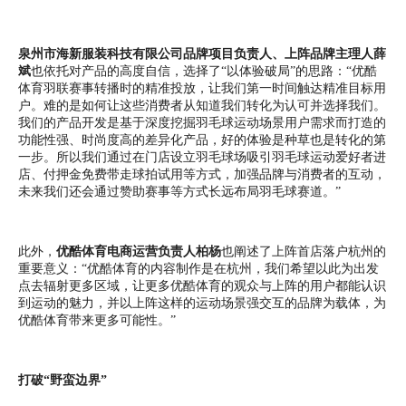
泉州市海新服装科技有限公司品牌项目负责人、上阵品牌主理人薛
斌
也依托对产品的高度自信，选择了“以体验破局”的思路：“优酷
体育羽联赛事转播时的精准投放，让我们第一时间触达精准目标用
户。难的是如何让这些消费者从知道我们转化为认可并选择我们。
我们的产品开发是基于深度挖掘羽毛球运动场景用户需求而打造的
功能性强、时尚度高的差异化产品，好的体验是种草也是转化的第
一步。所以我们通过在门店设立羽毛球场吸引羽毛球运动爱好者进
店、付押金免费带走球拍试用等方式，加强品牌与消费者的互动，
未来我们还会通过赞助赛事等方式长远布局羽毛球赛道。”
此外，
优酷体育电商运营负责人柏杨
也阐述了上阵首店落户杭州的
重要意义：“优酷体育的内容制作是在杭州，我们希望以此为出发
点去辐射更多区域，让更多优酷体育的观众与上阵的用户都能认识
到运动的魅力，并以上阵这样的运动场景强交互的品牌为载体，为
优酷体育带来更多可能性。”
打破“野蛮边界”