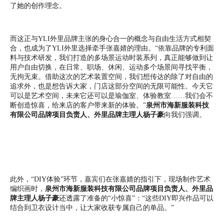
了她的创作理念。
而这正与YLI外里品牌主张的身心合一的概念与自由生活方式相契
合，也成为了YLI外里选择牵手张嘉婧的理由。“依靠品牌的专利面
料与技术研发，我们打造的多场景运动时装系列，真正能够做到让
用户自由切换，在日常、职场、休闲、运动多个场景间寻找平衡，
无拘无束。借助这次的艺术装置空间，我们想传达的除了对自由的
追求外，也是想告诉大家，门店这部分空间的无限可能性。今天它
可以是艺术空间，未来它还可以是瑜伽室、体验教室……我们会不
断创造惊喜，给来店的客户带来新的体验。”
泉州市海新服装科技
有限公司品牌项目负责人、外里品牌主理人杨子豪
向我们强调。
此外，“DIY体验”环节，嘉宾们在张嘉婧的指引下，现场制作艺术
编织画时，
泉州市海新服装科技有限公司品牌项目负责人、外里品
牌主理人杨子豪
还透露了准备的“小惊喜”：“这些DIY即兴作品可以
结合到卫衣设计当中，让大家收获专属自己的单品。”