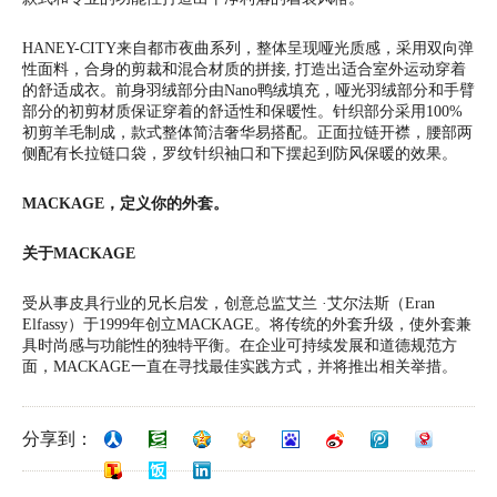
HANEY-CITY来自都市夜曲系列，整体呈现哑光质感，采用双向弹
性面料，合身的剪裁和混合材质的拼接, 打造出适合室外运动穿着
的舒适成衣。前身羽绒部分由Nano鸭绒填充，哑光羽绒部分和手臂
部分的初剪材质保证穿着的舒适性和保暖性。针织部分采用100%
初剪羊毛制成，款式整体简洁奢华易搭配。正面拉链开襟，腰部两
侧配有长拉链口袋，罗纹针织袖口和下摆起到防风保暖的效果。
MACKAGE
，定义你的外套。
关于
MACKAGE
受从事皮具行业的兄长启发，创意总监艾兰 ·艾尔法斯（Eran
Elfassy）于1999年创立MACKAGE。将传统的外套升级，使外套兼
具时尚感与功能性的独特平衡。在企业可持续发展和道德规范方
面，MACKAGE一直在寻找最佳实践方式，并将推出相关举措。
分享到：