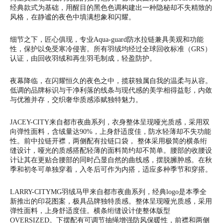
经典款式为基础，用醒目的黑色色调构建出一种隐秘却不失精致的
风格，在静谧的夜色中填满想象和闪耀。
细节之下，匠心俱现，专业Aqua-guard防水拉链兼具美观和功能
性，保护以免受寒冷侵害。所有羽绒均经过全球回收标准（GRS）
认证，由回收羽绒和再生羽毛制成，轻盈防护。
夜幕降临，在闪耀恒久的夜色之中，揽获独属自我的温柔与从容。
低调的品牌标识与干净利落的线条与现代感的美学相得益彰，内敛
与优雅并存，交织奢华质感添赋独特魅力。
JACEY-CITY来自都市夜曲系列，衣身整体呈现哑光质感，采用双
向弹性面料，含绒量达90%，上身舒适度佳，防水轻薄却不失功能
性。前中拉链开襟，两侧配有拉链口袋， 整体采用极简的横条绗
缝设计，哑光的质感搭配轻薄的面料简约却不简单。腰部的收腰设
计让其在更贴合腰部的同时凸显自然的曲线感，摆脱臃肿感。在秋
季和初冬可单独穿着，入冬后可作为内搭，适应多种季节和穿搭。
LARRY-CITYMG羽绒马甲来自都市夜曲系列，经典logo是本季全
新推出的印花图案，极具品牌独特质感。整体呈现哑光质感，采用
弹性面料，上身舒适度佳。横条绗缝设计使整体版型
OVERSIZED。下摆配有可调节抽绳增强防风保暖性，前襟和两侧