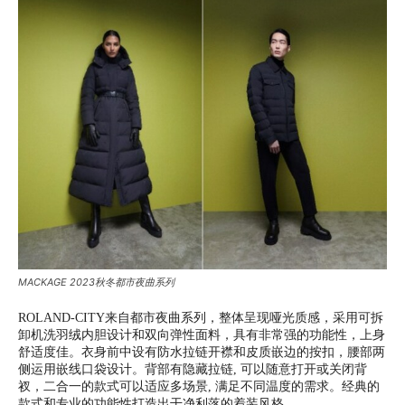
MACKAGE 2023秋冬都市夜曲系列
ROLAND-CITY来自都市夜曲系列，整体呈现哑光质感，采用可拆
卸机洗羽绒内胆设计和双向弹性面料，具有非常强的功能性，上身
舒适度佳。衣身前中设有防水拉链开襟和皮质嵌边的按扣，腰部两
侧运用嵌线口袋设计。背部有隐藏拉链, 可以随意打开或关闭背
衩，二合一的款式可以适应多场景, 满足不同温度的需求。经典的
款式和专业的功能性打造出干净利落的着装风格。