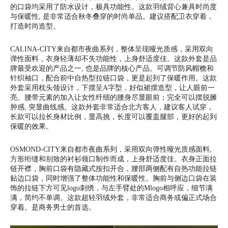
的口袋均采用了防水设计，极具功能性。这款羽绒背心兼具时尚度
与保暖性, 是非常适合秋冬叠穿的时尚单品。建议搭配卫衣穿着，
打造时尚造型。
CALINA-CITY来自都市夜曲系列，整体呈现哑光质感，采用双向
弹性面料，衣身轻薄却不失功能性，上身舒适度佳。这款外套是品
牌最受欢迎的产品之一, 也是品牌的核心产品。可调节防风帽檐和
针织袖口，配合前中自热型拉链口袋，更是起到了保暖作用。这款
外套采用枕头领设计，下摆呈A字型，好似裙摆造型，让人眼前一
亮。腰带元素的加入让女性纤细的腰身尽显眼前；完全可以摆脱臃
肿感, 突显曲线感。这款外套非常适合北方客人，建议客人试穿，
长款可以拉长身材比例，显高挑，长度可以覆盖腿部，更好的起到
保暖的效果。
OSMOND-CITY来自都市夜曲系列，采用双向弹性哑光质感面料,
方形绗缝和别致的衬衫领口制作而成，上身舒适度佳。衣身正面拉
链开襟，胸前口袋有隐藏式按扣开合，腰部两侧配有自热功能拉链
贴边口袋，同时增强了整体功能性和保暖性。胸前与侧边口袋在装
饰的拉链下方可见logo刺绣，与左手臂处的Mlogo相呼应，细节满
满，简约不单调。这款超轻羽绒外套，非常适合商务或偏正式场合
穿着。是商务男士的首选。