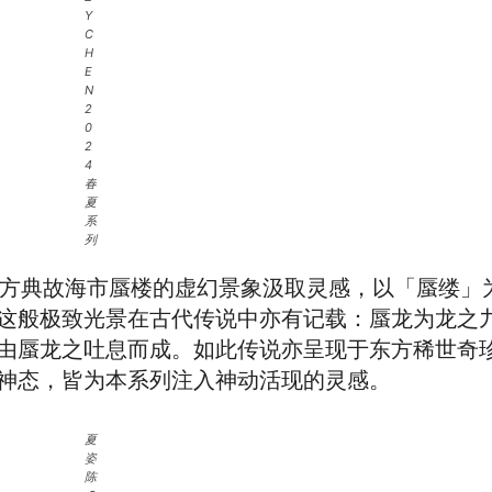
Y
C
H
E
N
2
0
2
4
春
夏
系
列
en 女士从东方典故海市蜃楼的虚幻景象汲取灵感，以「蜃缕
这般极致光景在古代传说中亦有记载：蜃龙为龙之
由蜃龙之吐息而成。如此传说亦呈现于东方稀世奇
神态，皆为本系列注入神动活现的灵感。
夏
姿
陈