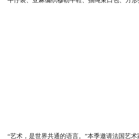
牛仔装、亚麻编织穆勒半鞋、抽绳束口包、方形
“艺术，是世界共通的语言。”本季邀请法国艺术家 Danie