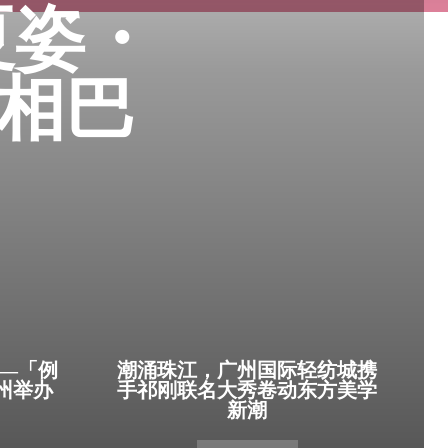
 夏姿・
亮相巴
——「例
潮涌珠江，广州国际轻纺城携
广州举办
手祁刚联名大秀卷动东方美学
新潮