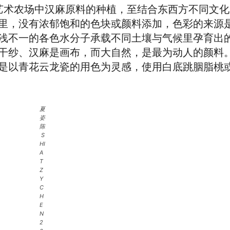
作，自法国当地艺术农场中汉麻原料的种植，至结合东西方不同
里，没有浓郁饱和的色块或颜料添加，色彩的来源
浅不一的各色水分子承载不同土壤与气候里孕育出
干纱、汉麻是画布，而大自然，是最为动人的颜料
是以青花云龙瓷的用色为灵感，使用白底跳胭脂桃
夏
姿
陈
S
HI
A
T
Z
Y
C
H
E
N
2