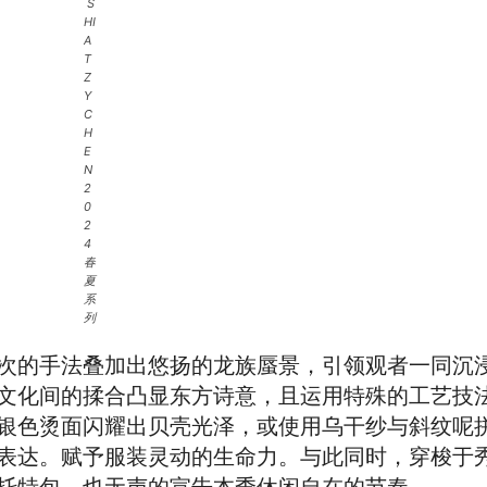
S
HI
A
T
Z
Y
C
H
E
N
2
0
2
4
春
夏
系
列
次的手法叠加出悠扬的龙族蜃景，引领观者一同沉
文化间的揉合凸显东方诗意，且运用特殊的工艺技
银色烫面闪耀出贝壳光泽，或使用乌干纱与斜纹呢
表达。赋予服装灵动的生命力。与此同时，穿梭于