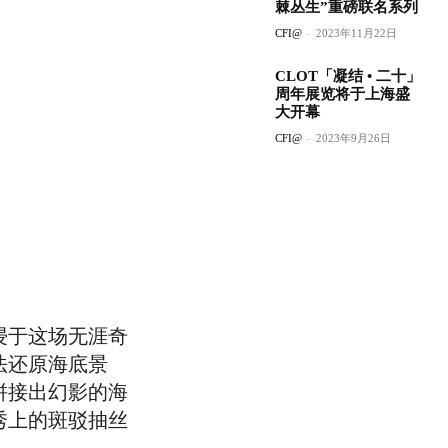
棘丛生”重磅联名系列
CFI@
-
2023年11月22日
CLOT「凝结 • 二十」
周年展览将于上海盛
大开幕
CFI@
-
2023年9月26日
浸于这场无涯奇
法还原海底景
拼接出幻影的海
秀上的斑驳抽丝