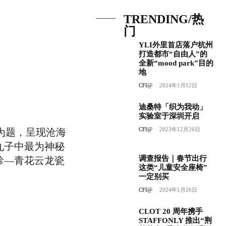
TRENDING/热
门
YLI外里首店落户杭州
打造都市“自由人”的
全新“mood park”目的
地
CFI@
-
2024年1月12日
迪桑特「织为我动」
实验室于深圳开启
CFI@
-
2023年12月26日
」为题，呈现沧海
九子中最为神秘
调查报告｜春节出行
珍―青花云龙瓷
这类“儿童安全座椅”
一定别买
CFI@
-
2024年1月26日
CLOT 20 周年携手
STAFFONLY 推出“荆