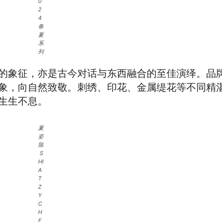
0
2
4
春
夏
系
列
的象征，亦是古今对话与东西融合的至佳演绎。品
象，向自然致敬。刺绣、印花、金属缇花等不同精
生生不息。
夏
姿
陈
S
HI
A
T
Z
Y
C
H
E