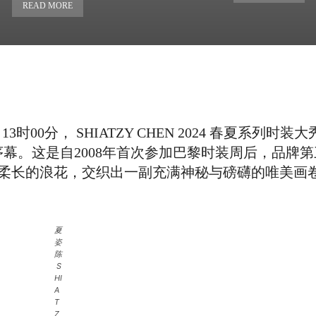
READ MORE
日13时00分， SHIATZY CHEN 2024 春夏系列
o）揭开序幕。这是自2008年首次参加巴黎时装周后，品
柔长的浪花，交织出一副充满神秘与磅礴的唯美画
夏
姿
陈
S
HI
A
T
Z