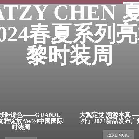
ATZY CHEN
2024春夏系列
黎时装周
关雎•锦色——GUANJU
大观定觉 溯源本真 
优雅绽放AW24中国国际
外」2024新品发布
时装周
READ MORE