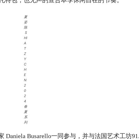
托特包，也无声的宣告本季休闲自在的节奏。
夏
姿
陈
S
HI
A
T
Z
Y
C
H
E
N
2
0
2
4
春
夏
系
列
la Busarello一同参与，并与法国艺术工坊91.530 