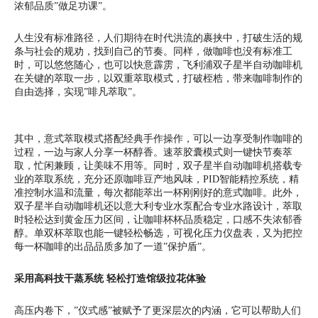
浓郁品质”做足功课”。
人生没有标准路径，人们期待在时代洪流的裹挟中，打破生活的规
条与社会的规劝，找到自己的节奏。同样，做咖啡也没有标准工
时，可以悠悠随心，也可以快意霹雳，飞利浦双子星半自动咖啡机
在关键的萃取一步，以双重萃取模式，打破桎梏，带来咖啡制作的
自由选择，实现”啡凡萃取”。
其中，意式萃取模式搭配经典手作操作，可以一边享受制作咖啡的
过程，一边与家人分享一杯醇香。速萃胶囊模式则一键快节奏萃
取，忙闲兼顾，让美味不用等。同时，双子星半自动咖啡机搭载专
业的萃取系统，充分还原咖啡豆产地风味，PID智能精控系统，精
准控制水温和流量，每次都能萃出一杯刚刚好的意式咖啡。此外，
双子星半自动咖啡机还以意大利专业水泵配合专业水路设计，萃取
时轻松达到黄金压力区间，让咖啡杯杯品质稳定，口感不失浓郁香
醇。单双杯萃取也能一键轻松畅选，可视化压力仪盘表，又为把控
每一杯咖啡的出品品质多加了一道”保护盾”。
采用高科技干蒸系统 轻松打造馆级拉花体验
高压内卷下，”仪式感”被赋予了更深层次的内涵，它可以帮助人们