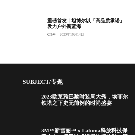
重磅首发｜坦博尔以「高品质承诺」
发力户外新蓝海
CFI@
-
2023年10月14日
SUBJECT/专题
2023欧莱雅巴黎时装周大秀，埃菲尔
铁塔之下史无前例的时尚盛宴
3M™新雪丽™ x Lafuma释放科技保