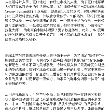
从生活碎片入手，更好地过一种经过审视的人生。为了更好地帮助
人们打造这种必要的生活仪式感，飞利浦双子星半自动咖啡机加载
Creamy System速绵干蒸系统，以高达150度的蒸汽，实现60秒快速
打出云朵般绵密的奶泡，并以含水量低于25%的蒸汽，轻松打造馆
级拉花体验，一朵爱意满满的玫瑰、一个浪漫十足的心形、一只俏
皮可爱的萌宠、一张温暖治愈的笑脸，都能信手拈来，小白秒变”
拉花大师”，为宅家自制咖啡增添了更多妙趣体验。此外，360度可
旋转的防蒸烫汽棒灵活安全又好用，可拆卸的水箱水盘设计，洗净
残留污渍省时又省心。
高端工艺的精致表现在外观上也丝毫不逊色，为了满足”颜值控”一
族的家居美学需求，飞利浦双子星半自动咖啡机以”链””滟”双色的
创新配色，带来不同的美感享受。冷锋银融入荷兰最高峰瓦尔斯堡
山的皑皑雪峰，凛冽的线条勾勒出山峰一样的壮美，在家中萃炼一
杯仿佛远山的醇香，郁金香粉以世界知名的库肯霍夫公园的粉色郁
金香为灵感，时尚新颖一眼倾心，为家里的咖啡角增添一抹荷兰郁
金香般的芬芳。
从用户视角出发，引导产品创新，是飞利浦家电一贯以来的坚持，
双子星半自动咖啡机是飞利浦家电致敬高品质精致生活的革新之
作。未来，飞利浦家电将继续秉承”品质生活创新家”的品牌宗旨，
传承百年科技，继续锐意创新，以先锋之势主动迎变，凭借先进的