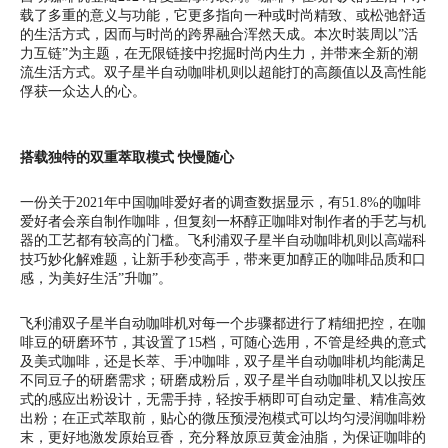
载了多重的意义与功能，它更多指向一种或时尚精致、或松弛舒适
的生活方式，因而与时尚的跨界融合浑然天成。本次时装周以”活
力互链”为主题，在无限链接中挖掘时尚内生力，并带来全新的潮
流生活方式。双子星半自动咖啡机则以超能打的高颜值以及高性能
俘获一众达人的心。
搭载独特的双重萃取模式 快慢随心
一份关于2021年中国咖啡爱好者的调查数据显示，有51.8%的咖啡
爱好者会亲自制作咖啡，但复刻一杯醇正咖啡对制作者的手艺与机
器的工艺都有较高的门槛。飞利浦双子星半自动咖啡机则以高端科
技巧妙化解难题，让新手秒变高手，带来更加醇正的咖啡品质和口
感，为美好生活”升咖”。
飞利浦双子星半自动咖啡机对每一个步骤都进行了精细把控，在咖
啡豆的研磨环节，其设置了15档，可随心选用，不管是经典的意式
及美式咖啡，还是长萃、手冲咖啡，双子星半自动咖啡机均能满足
不同豆子的研磨需求；研磨成粉后，双子星半自动咖啡机又以按压
式的感应出粉设计，无需手持，轻按手柄即可自动定量、精准高效
出粉；在正式萃取前，贴心的微压预浸泡模式可以均匀浸润咖啡粉
末，更好地激发原始豆香，充分释放原豆黄金油脂，为保证咖啡的