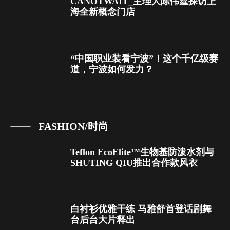
CANOTWAIT_主理人陈伟霆探访上
海全新概念门店
“中国职业装看宁波”！这个千亿级赛
道，宁波如何发力？
FASHION/时尚
Teflon EcoElite™生物基防泼水剂与
SHUTING QIU推出合作款风衣
白衬衫优雅干练 马雅舒首登话剧舞
台后台大片释出