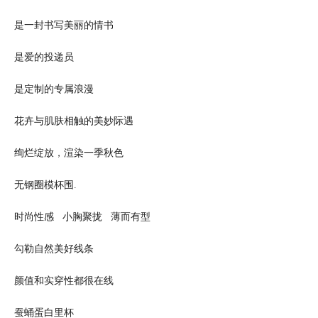
是一封书写美丽的情书
是爱的投递员
是定制的专属浪漫
花卉与肌肤相触的美妙际遇
绚烂绽放，渲染一季秋色
无钢圈模杯围.
时尚性感 小胸聚拢 薄而有型
勾勒自然美好线条
颜值和实穿性都很在线
蚕蛹蛋白里杯