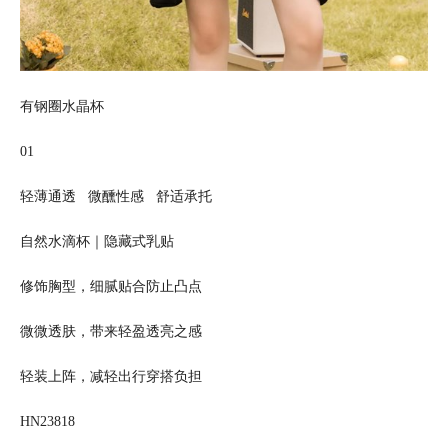
有钢圈水晶杯
01
轻薄通透 微醺性感 舒适承托
自然水滴杯｜隐藏式乳贴
修饰胸型，细腻贴合防止凸点
微微透肤，带来轻盈透亮之感
轻装上阵，减轻出行穿搭负担
HN23818