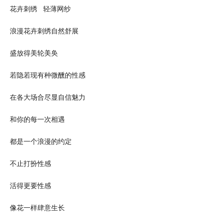
花卉刺绣 轻薄网纱
浪漫花卉刺绣自然舒展
盛放得美轮美奂
若隐若现有种微醺的性感
在各大场合尽显自信魅力
和你的每一次相遇
都是一个浪漫的约定
不止打扮性感
活得更要性感
像花一样肆意生长