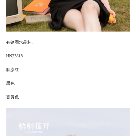
有钢圈水晶杯.
HN23818
胭脂红
黑色
杏黄色