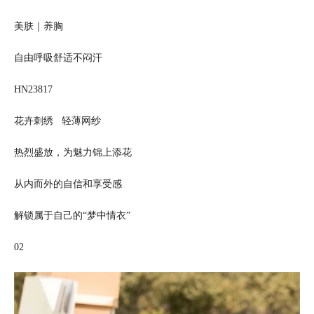
美肤｜养胸
自由呼吸舒适不闷汗
HN23817
花卉刺绣 轻薄网纱
热烈盛放，为魅力锦上添花
从内而外的自信和享受感
解锁属于自己的“梦中情衣”
02