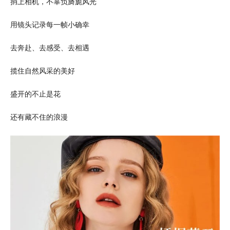
捎上相机，不辜负旖旎风光
用镜头记录每一帧小确幸
去奔赴、去感受、去相遇
揽住自然风采的美好
盛开的不止是花
还有藏不住的浪漫