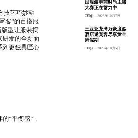
国服装电商时尚主播
大赛正在蓄力中
的东方技艺巧妙融
CFI@
-
2023年10月7日
写客”的百搭服
挺括版型让服装摆
三亚亚龙湾万豪度假
酒店邀宾客尽享黄金
家研发的全新面
周假期
系列更独具匠心
CFI@
-
2023年10月5日
伴的“平衡感”，