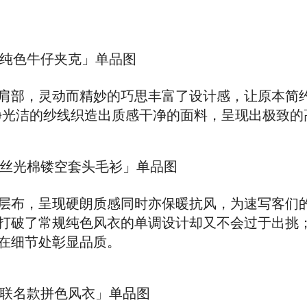
系列「纯色牛仔夹克」单品图
肩部，灵动而精妙的巧思丰富了设计感，让原本简
干净光洁的纱线织造出质感干净的面料，呈现出极致的
夏系列「丝光棉镂空套头毛衫」单品图
层布，呈现硬朗质感同时亦保暖抗风，为速写客们
打破了常规纯色风衣的单调设计却又不会过于出挑
在细节处彰显品质。
系列「联名款拼色风衣」单品图