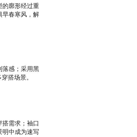
型的廓形经过重
惧早春寒风，解
利落感；采用黑
多穿搭场景。
穿搭需求；袖口
景明中成为速写