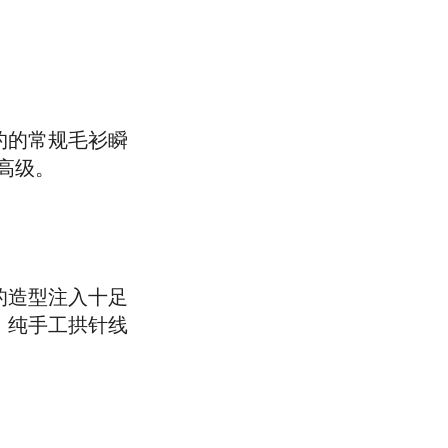
约的常规毛衫瞬
高级。
的造型注入十足
；纯手工拱针线