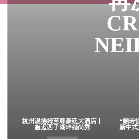
再
C
NE
杭州温德姆至尊豪廷大酒店丨
“翩若
邂逅西子湖畔婚尚秀
新中式