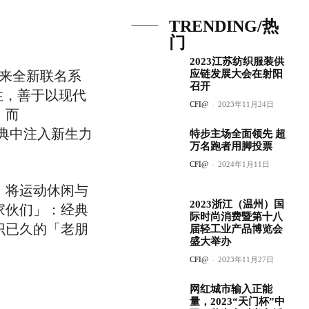
TRENDING/热
门
2023江苏纺织服装供
）带来全新联名系
应链发展大会在射阳
召开
穿性，善于以现代
CFI@
-
2023年11月24日
；而
经典中注入新生力
特步主场全面领先 超
万名跑者用脚投票
CFI@
-
2024年1月11日
，将运动休闲与
2023浙江（温州）国
家伙们」：经典
际时尚消费暨第十八
识已久的「老朋
届轻工业产品博览会
盛大举办
CFI@
-
2023年11月27日
网红城市输入正能
量，2023“天门杯”中