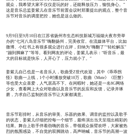
观众，我希望大家不仅仅是玩的好，还能释放压力，愉悦身心。”
这是音乐总监姜紫儿在音乐节前置会议时郑重提出的观点，整个音
乐节对音乐的调度把控，她也是这么做的。
9月9日至9月10日在江苏省扬州市生态科技新城万福烟火夜市旁举
办的“七河八岛音乐节”嗨翻扬州，完美收官。在流媒体平台，比如
微博、小红书上有很多观众进行点评，归纳为“嗨翻了”“轻松解压”
“蹦到脚麻了”等等。看到网友的评论，姜紫儿表示：“听音乐，最
大的目标就是快乐，人开心了，压力就小了。”
姜紫儿自己也是一名音乐人，歌曲受Z世代欢迎，其中《乖乖拐
怪》歌曲一上线，1个小时播放突破10万，歌曲《Mute》《巨蟹》
等也受大众喜爱，人气居高不下。在闲暇时，她还是一名8G网络
少女，查看网上大众对歌曲以及音乐节的反应和反馈，记录并琢
磨，力求自己监制的音乐节让大家都满意。
音乐节彩排时，从音乐的审美、乐器的效果、调音的监控以及歌手
的状态，姜紫儿仔细把控每一个细节，最终演出当天呈现出精彩的
结果。舞台上歌手伴着劲嗨的音乐，带领观众振臂欢呼，大家被热
烈的氛围感染，不自觉的双脚跳动，高声呐喊，音乐节的高潮一波