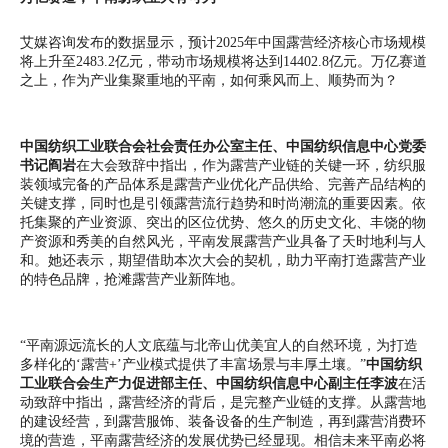
艾媒咨询发布的数据显示，预计2025年中国露营经济核心市场规模
将上升至2483.2亿元，带动市场规模将达到14402.8亿元。万亿赛道
之上，作为产业集聚重地的平南，如何乘风而上、顺势而为？
中国纺织工业联合会社会责任办公室主任、中国纺织信息中心党委
书记阎岩
在大会致辞中指出，作为露营产业链的关键一环，纺织服
装领域完备的产品体系是露营产业优化产品供给、完善产品结构的
关键支撑，同时也是引领露营流行趋势和时尚潮流的重要因素。依
托集聚的产业资源、突出的区位优势、悠久的历史文化、丰饶的物
产资源和秀美的自然风光，平南发展露营产业具备了天时地利与人
和。她还表示，期望借助本次大会的契机，助力平南打造露营产业
的特色品牌，抢滩露营产业新阵地。
“平南源远流长的人文底蕴与北帝山优美宜人的自然环境，为打造
多样化的‘露营+’产业模式提供了丰富场景与丰厚土壤。”
中国纺织
工业联合会生产力促进部主任、中国纺织信息中心副主任李波
在活
动致辞中指出，露营经济的背后，是完整产业链的支撑。从露营地
的建设经营，到露营服饰、装备设备的生产制造，再到露营消费环
境的营造，平南露营经济的发展优势已经显现。相信未来平南必将