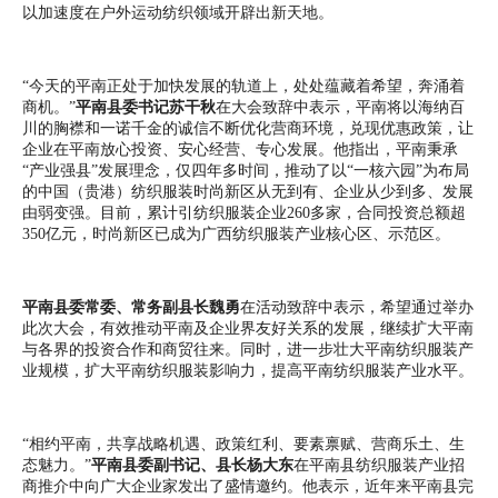
以加速度在户外运动纺织领域开辟出新天地。
“今天的平南正处于加快发展的轨道上，处处蕴藏着希望，奔涌着
商机。”
平南县委书记苏干秋
在大会致辞中表示，平南将以海纳百
川的胸襟和一诺千金的诚信不断优化营商环境，兑现优惠政策，让
企业在平南放心投资、安心经营、专心发展。他指出，平南秉承
“产业强县”发展理念，仅四年多时间，推动了以“一核六园”为布局
的中国（贵港）纺织服装时尚新区从无到有、企业从少到多、发展
由弱变强。目前，累计引纺织服装企业260多家，合同投资总额超
350亿元，时尚新区已成为广西纺织服装产业核心区、示范区。
平南县委常委、常务副县长魏勇
在活动致辞中表示，希望通过举办
此次大会，有效推动平南及企业界友好关系的发展，继续扩大平南
与各界的投资合作和商贸往来。同时，进一步壮大平南纺织服装产
业规模，扩大平南纺织服装影响力，提高平南纺织服装产业水平。
“相约平南，共享战略机遇、政策红利、要素禀赋、营商乐土、生
态魅力。”
平南县委副书记、县长杨大东
在平南县纺织服装产业招
商推介中向广大企业家发出了盛情邀约。他表示，近年来平南县完