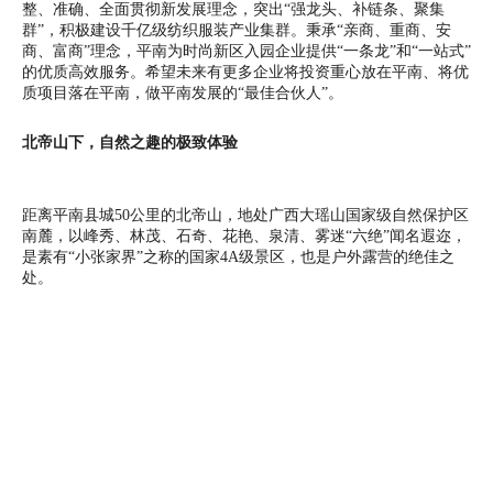
整、准确、全面贯彻新发展理念，突出“强龙头、补链条、聚集
群”，积极建设千亿级纺织服装产业集群。秉承“亲商、重商、安
商、富商”理念，平南为时尚新区入园企业提供“一条龙”和“一站式”
的优质高效服务。希望未来有更多企业将投资重心放在平南、将优
质项目落在平南，做平南发展的“最佳合伙人”。
北帝山下，自然之趣的极致体验
距离平南县城50公里的北帝山，地处广西大瑶山国家级自然保护区
南麓，以峰秀、林茂、石奇、花艳、泉清、雾迷“六绝”闻名遐迩，
是素有“小张家界”之称的国家4A级景区，也是户外露营的绝佳之
处。