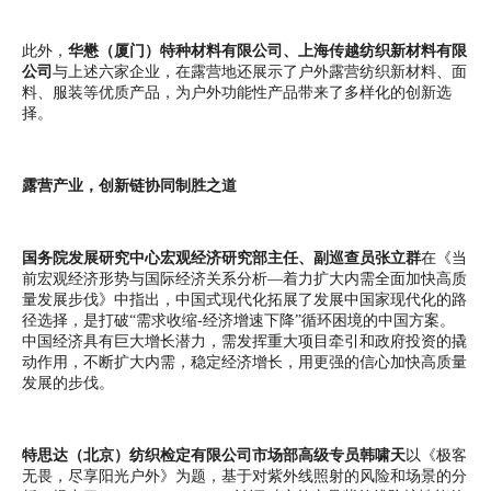
此外，
华懋（厦门）特种材料有限公司、上海传越纺织新材料有限
公司
与上述六家企业，在露营地还展示了户外露营纺织新材料、面
料、服装等优质产品，为户外功能性产品带来了多样化的创新选
择。
露营产业，创新链协同制胜之道
国务院发展研究中心宏观经济研究部主任、副巡查员张立群
在《当
前宏观经济形势与国际经济关系分析—着力扩大内需全面加快高质
量发展步伐》中指出，中国式现代化拓展了发展中国家现代化的路
径选择，是打破“需求收缩-经济增速下降”循环困境的中国方案。
中国经济具有巨大增长潜力，需发挥重大项目牵引和政府投资的撬
动作用，不断扩大内需，稳定经济增长，用更强的信心加快高质量
发展的步伐。
特思达（北京）纺织检定有限公司市场部高级专员韩啸天
以《极客
无畏，尽享阳光户外》为题，基于对紫外线照射的风险和场景的分