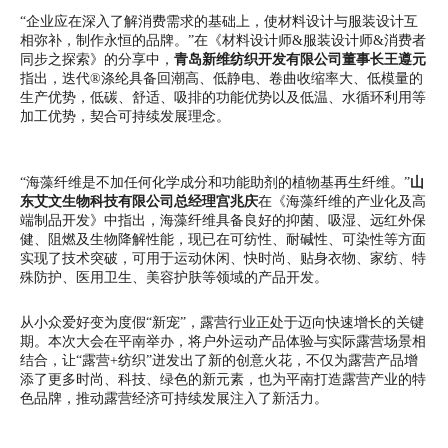
“企业应在深入了解消费需求的基础上，使材料设计与服装设计互
相弥补，制作永恒的品牌。”在《材料设计师&服装设计师&消费者
同步之探索》的分享中，
青岛新维纺织开发有限公司董事长王遵元
指出，迭代®涤纶具备回潮高、低静电、卷曲收缩率大、低模量的
生产优势，低碳、舒适、吸排的功能优势以及低温、水循环利用等
加工优势，契合可持续发展理念。
“海藻纤维是不加任何化学成分和功能助剂的植物基再生纤维。”
山
东艾文生物科技有限公司总经理宫兆庆
在《海藻纤维的产业化及高
端制品开发》中指出，海藻纤维具备良好的抑菌、吸湿、远红外保
健、阻燃及生物降解性能，现已在可纺性、耐碱性、可染性等方面
实现了技术突破，可用于运动休闲、快时尚、贴身衣物、家纺、特
殊防护、医用卫生、美容护肤等领域的产品开发。
从小众爱好变为度假“新宠”，露营行业正处于迈向快速增长的关键
期。本次大会在平南举办，将户外运动产品体验与实际露营场景相
结合，让“露营+纺织”迸发出了新的创意火花，不仅为露营产品增
添了更多时尚、科技、绿色的新元素，也为平南打造露营产业的特
色品牌，推动露营经济可持续发展注入了新活力。