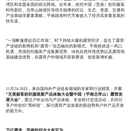
湾区和东盟各国的前沿阵地。近年来，依托中国（贵港）纺织服装
时尚新区、北帝山旅游区等得天独厚的区位、生态、资源、交通和
产业基础等要素禀赋，平南踏准时代节奏驶入了经济高质量发展的
快车道。
“一顶帐篷撑起百亿市场”。时下持续火爆的露营经济，促生了露营
产业链的新商机和“露营+”业态融合的新模式。平南抢抓这一风口
机遇，凭借纺织服装产业集聚优势、绿色自然环境优势以及露营地
基础建设优势，在露营户外领域开辟新赛道、创造新增长极。
11月24-26日，来自国内外产业链各领域的专家和行业精英，齐聚
“无畏极客纺织服装新产品体验大会暨中国（平南北帝山）露营发
展大会”
，通过户外运动与产品体验、专业研讨交流活动，共同分
享户外纺织“黑科技”，探讨露营产业发展的新趋势和户外产品开发
的新方向。
万亿赛道，平南纺织业大有可为