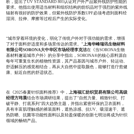
析，提出了UV STANDARD 801认证对户外产品紫外线防护性能的
要求。他指出使用适当材料和组织结构的纺织品对于强烈的紫外线
辐射有很好的防护效果，但紫外线防护系数UPF必须考虑到面料经
湿润、拉伸、摩擦等过程后产生的实际变化。
“城市穿着环境的变化，弱化了传统户外对于强功能的需求，增强
了对于面料舒适度和多场景传达的需求。”
上海华峰瑞讯生物材料
有限公司SORONA大中华区市场经理李克洁
在《当SORONA生物
基材料邂逅城市户外》的分享中指出，SORONA®的核心原料源自
每年可重复生长的植物性资源，其产品基因与城市户外、轻运动、
舒适解压的感觉相结合，再从大自然中提取颜色，能够打造疗愈健
康、贴近自然的舒适状态。
在《2025春夏针织面料推荐》中，
上海福汇纺织贸易有限公司高级
经理方玮晨
结合市场调研结果，提出了“自然力量、精致针织、打
破平静、打底系列”四大趋势主题，并指出紧密环保的卫衣面料，
具有丰富肌理触感的裤装面料，遮热凉感、抗UV、吸湿速干、遮
热防晒、抗菌等功能性面料以及轻盈保暖的创新七明治将成为针织
领域的畅销产品。