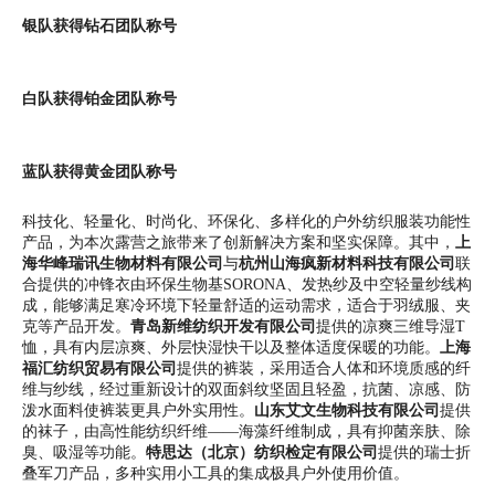
银队获得钻石团队称号
白队获得铂金团队称号
蓝队获得黄金团队称号
科技化、轻量化、时尚化、环保化、多样化的户外纺织服装功能性
产品，为本次露营之旅带来了创新解决方案和坚实保障。其中，
上
海华峰瑞讯生物材料有限公司
与
杭州山海疯新材料科技有限公司
联
合提供的冲锋衣由环保生物基SORONA、发热纱及中空轻量纱线构
成，能够满足寒冷环境下轻量舒适的运动需求，适合于羽绒服、夹
克等产品开发。
青岛新维纺织开发有限公司
提供的凉爽三维导湿T
恤，具有内层凉爽、外层快湿快干以及整体适度保暖的功能。
上海
福汇纺织贸易有限公司
提供的裤装，采用适合人体和环境质感的纤
维与纱线，经过重新设计的双面斜纹坚固且轻盈，抗菌、凉感、防
泼水面料使裤装更具户外实用性。
山东艾文生物科技有限公司
提供
的袜子，由高性能纺织纤维——海藻纤维制成，具有抑菌亲肤、除
臭、吸湿等功能。
特思达（北京）纺织检定有限公司
提供的瑞士折
叠军刀产品，多种实用小工具的集成极具户外使用价值。