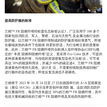
提高防护服的标准
兰精™ FR 阻燃纤维经欧盟生态标签认证3，广泛应用于 100 多个
国家包括消防员、军人、警察、石油与天然气 及金属冶炼行业的
防护服。以兰精™ FR 阻燃纤维制成的防护服质地轻薄透气，即使
在极端炎热的条件下也能保 持柔软舒适，为行业树立新的质量标
准。此外，兰精™ FR 阻燃纤维符合欧洲人造纤维协会(CIRFS)规
定的“ 本质 阻燃和阻燃纤维”定义，更采用 Eco Color 技术，可提供
多种原液着色纤维，与传统的资源密集型染色方法相 比，可节省
高达 50%的能源和用水，并减少 60%的碳足迹4。兰精™ FR 阻燃
原液着色纤维持久固色、设计灵 活，不需要纱线制造商或织物厂
进行额外的染色处理，即使反复洗涤也不易褪色。
兰精将于 2023 年 10 月 24 日至 27 日在德国举行的 A+A 贸易展览
会（展位 16/C56）上展示业界首创环保消防 服。这款消防员防护
服注重循环性，每层均含有超过 50%的兰精™ FR 阻燃纤维，其中
包括大量机械回收的兰精™ FR 阻燃纤维及其他高性能纤维。