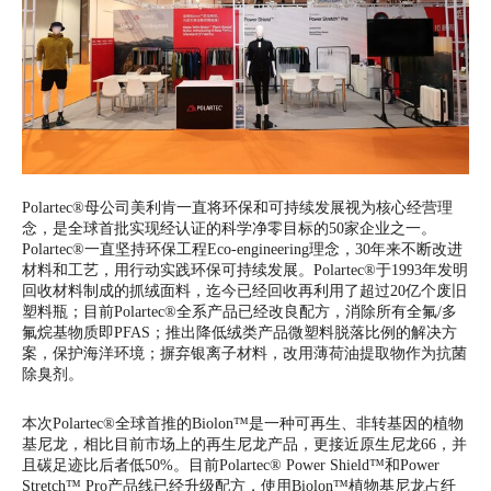
Polartec®母公司美利肯一直将环保和可持续发展视为核心经营理
念，是全球首批实现经认证的科学净零目标的50家企业之一。
Polartec®一直坚持环保工程Eco-engineering理念，30年来不断改进
材料和工艺，用行动实践环保可持续发展。Polartec®于1993年发明
回收材料制成的抓绒面料，迄今已经回收再利用了超过20亿个废旧
塑料瓶；目前Polartec®全系产品已经改良配方，消除所有全氟/多
氟烷基物质即PFAS；推出降低绒类产品微塑料脱落比例的解决方
案，保护海洋环境；摒弃银离子材料，改用薄荷油提取物作为抗菌
除臭剂。
本次Polartec®全球首推的Biolon™是一种可再生、非转基因的植物
基尼龙，相比目前市场上的再生尼龙产品，更接近原生尼龙66，并
且碳足迹比后者低50%。目前Polartec® Power Shield™和Power
Stretch™ Pro产品线已经升级配方，使用Biolon™植物基尼龙占纤