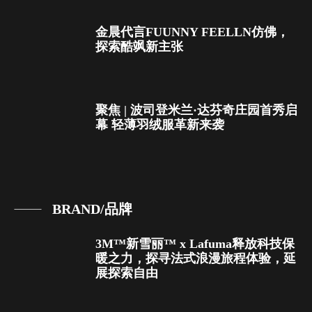
金晨代言FUUNNY FEELLN仿佛，
探索酷飒新主张
聚焦 | 波司登米兰·达芬奇庄园首秀启
幕 轻薄羽绒服革新来袭
BRAND/品牌
3M™新雪丽™ x Lafuma释放科技保
暖之力，探寻法式浪漫旅程体验，延
展探索自由