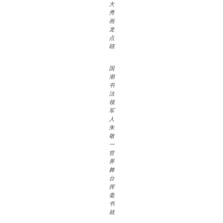
大
秀
画
龙
点
睛
国
潮
书
法
领
军
人
朱
敬
一
世
界
舞
台
挥
毫
书
就