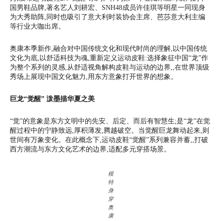
国男鞋品牌,著名艺人刘耕宏、SNH48成员许佳琪等明星一同现身
为大秀助阵,同时也吸引了意大利时装协会主席、芭莎意大利主编
等行业大咖出席。
奥康本季新作,融合对中国传统文化和现代时尚的理解,以中国传统
文化为底,以舒适科技为魂,重新定义运动皮鞋:选择象征中国“龙”作
为整个系列的灵感,从舒适视角解构皮鞋与运动的边界,,在世界顶级
秀场上展现中国文化魅力,用东方意象打开世界的想象。
巨龙“觉醒” 泼墨描华夏之美
“觉”的意象是东方文明中的先安、后定、而后有智慧生;是“龙”在觉
醒过程中的宁静致远,厚积薄发,腾越破空。当觉醒巨龙舞动起来,则
世间有万象变化。在此概念下,运动皮鞋“觉醒”系列兼容并蓄,,打破
西方潮流与东方文化艺术的边界,适配多元穿搭场景。
模
特
身
穿
奥
康