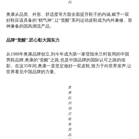
列
奥康从品质、外形、舒适度等方面全面提升鞋子的内涵,赋予一双
好鞋应该具备的“精气神”,让“觉醒”系列运动皮鞋成为内外兼修、形
神兼备的国风潮流产品。
品牌“觉醒”,匠心彰大国实力
从1988年奥康品牌创立,到今年成为第一家登陆米兰时装周的中国
男鞋品牌,奥康的“觉醒”之路,也是中国品牌的国际认可之路的缩
影。在这35年间,奥康一直坚定做好一双皮鞋,致力于向世界发声,让
世界看见中国品牌的力量。
奥
康
杭
州
湖
滨
银
泰
黑
晶