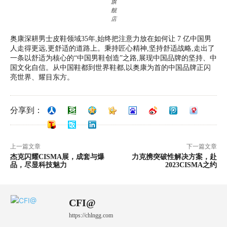
旗
舰
店
奥康深耕男士皮鞋领域35年,始终把注意力放在如何让 7 亿中国男
人走得更远,更舒适的道路上。秉持匠心精神,坚持舒适战略,走出了
一条以舒适为核心的“中国男鞋创造”之路,展现中国品牌的坚持、中
国文化自信。从中国鞋都到世界鞋都,以奥康为首的中国品牌正闪
亮世界、耀目东方。
分享到：
上一篇文章
下一篇文章
杰克闪耀CISMA展，成套与爆
力克携突破性解决方案，赴
品，尽显科技魅力
2023CISMA之约
CFI@
https://chlngg.com