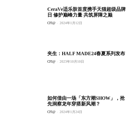
CeraVe适乐肤首度携手天猫超级品牌
日 修护巅峰力量 共筑屏障之巅
CFI@
-
2024年1月12日
夹生：HALF MADE24春夏系列发布
CFI@
-
2023年10月10日
如何借由一场「东方潮SHOW」，抢
先洞察龙年穿搭新风潮？
CFI@
-
2024年1月24日