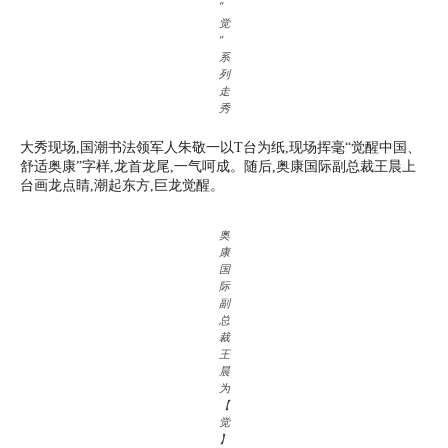
“
觉
”
系
列
走
秀
大秀现场,国潮书法领军人朱敬一以T台为纸,现场挥毫“觉醒中国、
舒适奥康”字样,龙首龙尾,一气呵成。随后,奥康国际副总裁王晨上
台画龙点睛,潮起东方,巨龙觉醒。
奥
康
国
际
副
总
裁
王
晨
为
【
觉
】