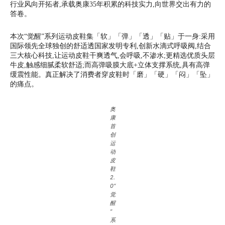
行业风向开拓者,承载奥康35年积累的科技实力,向世界交出有力的
答卷。
本次“觉醒”系列运动皮鞋集「软」「弹」「透」「贴」于一身:采用
国际领先全球独创的舒适透国家发明专利,创新水滴式呼吸阀,结合
三大核心科技,让运动皮鞋干爽透气,会呼吸,不渗水;更精选优质头层
牛皮,触感细腻柔软舒适;而高弹吸膜大底+立体支撑系统,具有高弹
缓震性能。真正解决了消费者穿皮鞋时「磨」「硬」「闷」「坠」
的痛点。
奥
康
首
创
运
动
皮
鞋
2.
0“
觉
醒
”
系