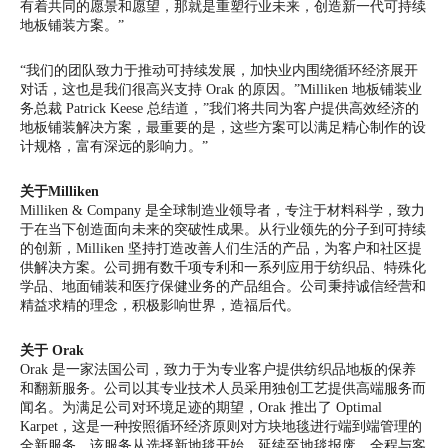
有着共同的愿景和愿望，那就是重塑行业未来，创造新一代可持续
地板铺装方案。”
“我们的团队致力于推动可持续发展，加快业内围绕循环经济展开
对话，这也是我们很高兴支持 Orak 的原因。”Milliken 地板铺装业
务总裁 Patrick Keese 总结道，”我们将共同为客户提供高效经济的
地板铺装解决方案，最重要的是，这些方案可以满足精心制作的设
计规格，富有深远的影响力。”
关于Milliken
Milliken & Company 是全球制造业领导者，专注于材料科学，致力
于在当下创造面向未来的突破性成果。从行业领先的分子到可持续
的创新，Milliken 坚持打造改善人们生活的产品，为客户和社区提
供解决方案。公司拥有数千项专利和一系列应用于纺织品、特殊化
学品、地面铺装和医疗保健业务的产品组合。公司秉持诚信经营和
精益求精的理念，积极影响世界，造福后代。
关于 Orak
Orak 是一家法国公司，致力于为专业客户提供纺织品地板的保养
和翻新服务。公司以其专业技术人员采用独创工艺提供高端服务而
闻名。为满足公司对环境足迹的期望，Orak 推出了 Optimal
Karpet，这是一种按照循环经济原则对方块地毯进行端到端管理的
全新服务。该服务从选择新地毯开始，延续至地毯报废，全程与客