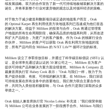
续发展战略。双方的合作宣告了新一代可持续地板铺装解决方案的
诞生，并将革新整个行业对废弃物的观念以及对循环经济的策略。
对于致力于减少建造和翻新项目碳足迹的地毯客户而言，Orak
的 Optimal Karpet 再生利用优质方块地毯系列已迅速成为他们首选
的解决方案。得益于 Milliken 的投资与合作，Orak 将通过管理客
户地毯的所有生命周期阶段，确保高品质的地毯再利用，从而改进
和扩大产品组合，为更广大的客户服务。作为 Orak 的独家行业合
作伙伴， Milliken 的客户可以获取 Orak 再生利用方块地毯的现
货，所有产品均符合 Milliken 的 N/XT Life™ 循环计划的标准。
Milliken 设立了净零排放目标，并通过了科学碳目标倡议 (SBTi) 认
证，是全球率先通过该认证的 50 家公司之一。Milliken 在为客户
提供可持续产品和解决方案方面业绩斐然。Milliken & Company 总
裁兼首席执行官 Halsey Cook 表示：”Orak 与我们一样，致力于为
客户提供创新、有效、可持续的解决方案。在 Milliken，我们深谙
可持续发展在所有业务中的首要地位。我们努力联合主要合作伙
伴，共同为人类创造积极影响，与 Orak 合作只是我们采取的众多
举措之一。”
Orak 创始人兼首席执行官 Nicolas Lohéac 补充道：”我们很荣幸能
与 Milliken 公司在业务发展的下一阶段携手合作。Milliken 与我们