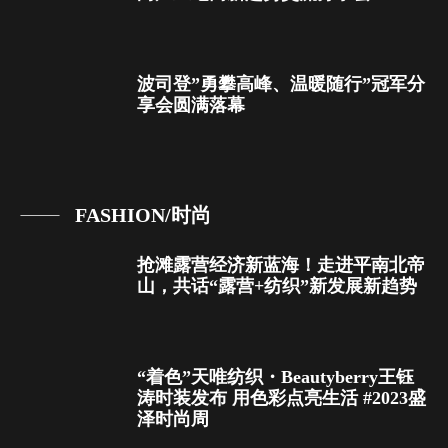
波司登”勇攀高峰、温暖随行”冠军分
享会圆满落幕
FASHION/时尚
抢滩露营经济新蓝海！走进平南北帝
山，共话“露营+纺织”新发展新趋势
“着色”天唯纺织・Beautyberry王钰
涛时装发布 用色彩点亮生活 #2023盛
泽时尚周