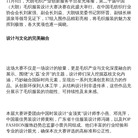
11月8日，大朗毛织产业创新服务平台星光璀璨，第二十届中国
（大朗）毛织服装设计大赛决赛在此盛大举行。在中国毛纺织行业
协会会长刘家强、副会长刘焱、大朗镇党委书记郭怀晋、副镇长林
源泉等领导见证下，17组入围作品精彩亮相，将毛织服装的魅力发
挥到极致，各大奖项也逐一揭晓。
设计与文化的完美融合
这场大赛不仅是一场设计的较量，更是毛织产业与文化深度融合的
展示。围绕“火‘荔’全开”的主题，设计师们深入挖掘荔枝文化内
涵，巧妙融合国际时尚元素，呈现出一系列充满创意和活力的作
品。从创新环保到人体工学，从结构设计到非遗传承，这些作品充
分展示了毛织服装的功能性、可持续性及未来感。
本届大赛评委团由中国时装设计“金顶奖”设计师李小燕、邓兆萍，
中国最佳男装设计师黄刚，广东省十佳服装设计师冯璐，以及POP
FASHION服饰趋势总监廖小蕾共同组成。他们丰富的行业经验和
专业的设计眼光，确保本次大赛评选的高标准和公正性。