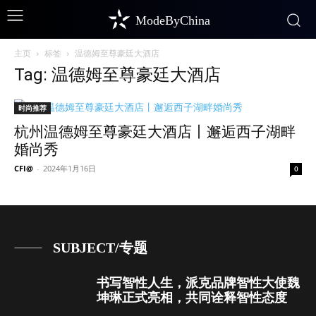
ModeByChina
主页
标签
温德姆至尊豪廷大酒店
Tag: 温德姆至尊豪廷大酒店
时尚推荐
杭州温德姆至尊豪廷大酒店丨邂逅西子湖畔
婚尚秀
CFI@
-
2024年1月16日
0
SUBJECT/专题
书写智性人生，派克品牌智性大使魏
坤琳正式亮相，共同诠释智性态度