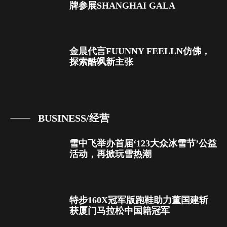
牌参展SHANGHAI GALA
金晨代言FUUNNY FEELLN仿佛，
探索酷飒新主张
BUSINESS/经营
雪中飞举办首届‘123大众冰雪节’公益
活动，再掀玩雪热潮
特步160X冠军版跑鞋助力董国建斩
获厦门马拉松中国籍冠军