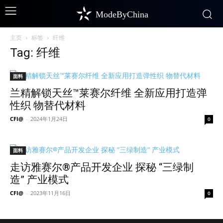
ModeByChina
主页
标签
纤维
Tag: 纤维
面料
兰精解锁天丝™莱赛尔纤维 全新应用打造弹
性织 物替代材料
CFI@
-
2024年1月24日
0
面料
走访雅赛尔®产品开发企业 探秘 “三绿制
造” 产业模式
CFI@
-
2023年11月16日
0