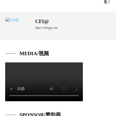
见！
CFI@
https://chlngg.com
MEDIA/视频
SPONSOR/赞助商