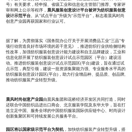
号）有关要求，经申报、省级工业和信息化主管部门推荐、专家评
审和网上公示等程序，
晨风服装创意设计平台被评为纺织服装创意
设计示范平台
。从“试点平台”升级为“示范平台”，标志着晨风时尚
创意产业园再获国家和行业认可。
据了解，为贯彻落实《国务院办公厅关于开展消费品工业“三品”专
项行动营造良好市场环境的若干意见》，推进纺织行业供给侧结构
性改革，加强纺织服装创意设计能力建设和自主品牌建设，工业和
信息化部开展了纺织服装创意设计试点示范园区（平台）建设活
动。推进纺织服装创意设计试点示范园区(平台)建设，旨在通过试
点示范，典型引领，建设一批资源集聚能力强、专业服务水平高的
纺织服装创意设计园区(平台)，助力行业增品种、提品质、创品牌,
推动纺织服装产业转型升级。
晨风时尚创意产业园
由晨风集团和花桥经济开发区共同打造，同时
还联合中国纺织品进出口商会、北京服装学院及东华大学，旨在打
造立足中国、服务全球的中国纺织服装国际供应链中心、时尚设计
创新集聚区和可持续发展公共服务平台。
园区将以国家级示范平台为契机
，加快纺织服装产业转型升级，搭