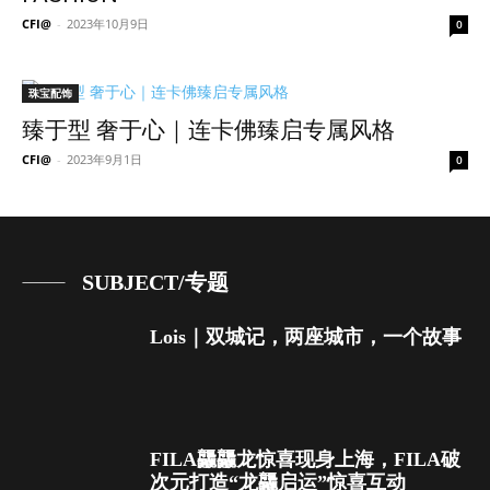
CFI@
-
2023年10月9日
0
珠宝配饰
臻于型 奢于心｜连卡佛臻启专属风格
CFI@
-
2023年9月1日
0
SUBJECT/专题
Lois｜双城记，两座城市，一个故事
FILA龘龘龙惊喜现身上海，FILA破
次元打造“龙龘启运”惊喜互动