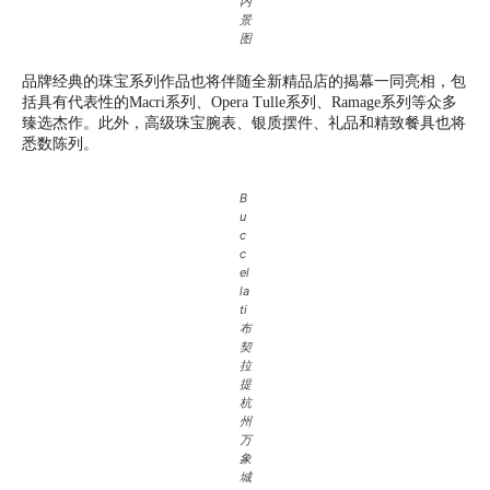
内
景
图
品牌经典的珠宝系列作品也将伴随全新精品店的揭幕一同亮相，包
括具有代表性的Macri系列、Opera Tulle系列、Ramage系列等众多
臻选杰作。此外，高级珠宝腕表、银质摆件、礼品和精致餐具也将
悉数陈列。
B
u
c
c
el
la
ti
布
契
拉
提
杭
州
万
象
城