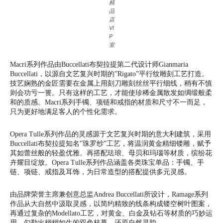
精
品
店
VI
P
室
Macri系列作品由Buccellati布契拉提第二代设计师Gianmaria
Buccellati，以源自文艺复兴时期的”Rigato”平行纹雕刻工艺打造。
技艺娴熟的金匠需要在金属上用刻刀雕刻丝丝平行细线，稍有不慎
则会功亏一篑。只有这样的工艺，才能使珍稀金属散发如绸缎般柔
和的质感。Macri系列手镯、项链和戒指的材质和尺寸不一而足，
只为更好地满足客人的个性化需求。
Opera Tulle系列作品的灵感源于文艺复兴时期的意大利建筑，采用
Buccellati布契拉提知名”珠罗纱”工艺，将温润黄金精细镂雕，赋予
其如蕾丝般的轻盈优雅。再搭配珐琅、母贝和玛瑙等材质，缤纷花
卉耀目绽放。Opera Tulle系列作品涵盖各类珠宝单品：手镯、手
链、项链、戒指及耳饰，为日常造型的搭配提供多元灵感。
由品牌荣誉主席兼创意总监Andrea Buccellati所设计，Ramage系列
作品从大自然中汲取灵感，以简约精致的线条构成镂空树叶图案，
再通过复杂的Modellato工艺，对黄金、白金及钻石等材质的巧妙运
用，勾勒出栩栩如生的双色枝蔓，还原自然灵韵。