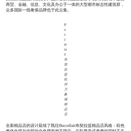
商贸、金融、信息、文化及办公于一体的大型都市标志性建筑群，
众多国际一线奢侈品牌也于此云集。
B
u
c
c
el
la
ti
布
契
拉
提
杭
州
万
象
城
精
品
店
全新精品店的设计延续了既往Buccellati布契拉提精品店风格：棕色