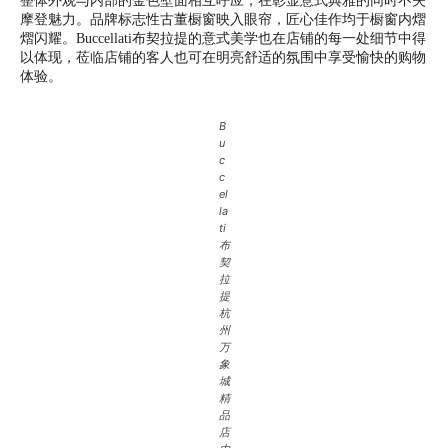
整体外观与内部的金色壁面相互呼应，在彰显意式典雅的同时不失
摩登魅力。品牌标志性古董橱窗映入眼帘，匠心佳作均于橱窗内熠
熠闪耀。Buccellati布契拉提的意式美学也在店铺的每一处细节中得
以体现，莅临店铺的客人也可在明亮舒适的氛围中享受愉快的购物
体验。
B
u
c
c
el
la
ti
布
契
拉
提
杭
州
万
象
城
精
品
店