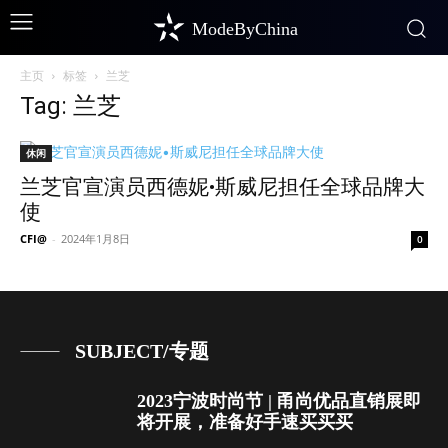
ModeByChina
主页
标签
兰芝
Tag: 兰芝
休闲
兰芝官宣演员西德妮•斯威尼担任全球品牌大
使
CFI@
-
2024年1月8日
0
SUBJECT/专题
2023宁波时尚节 | 甬尚优品直销展即
将开展，准备好手速买买买