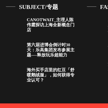
SUBJECT/专题
FA
CANOTWAIT_主理人陈
伟霆探访上海全新概念门
店
第六届进博会倒计时30
天：乐高集团发布参展主
题—-释放玩乐超能力
海外买手店里的红豆「舒
暖鹅绒服」，如何获得专
业认可？