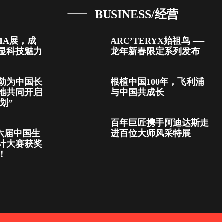
BUSINESS/经营
MA展，成
ARC’TERYX始祖鸟 —-
显科技魅力
龙年新春限定系列发布
勒为中国长
根植中国100年，飞利浦
地共同开启
与中国共成长
划”
百年巨匠携手阿迪达斯走
3第六届中国生
进百位大师风采特展
计大赛获奖
！