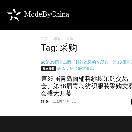
ModeByChina
主页
标签
采购
Tag: 采购
展会报道
第39届青岛面辅料纱线采购交易
会、第38届青岛纺织服装采购交
会盛大开幕
CFI@
-
2023年11月16日