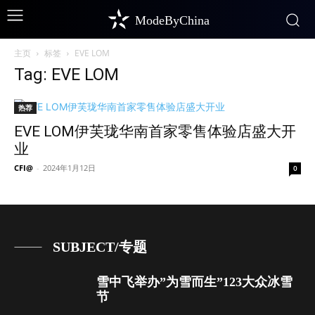
ModeByChina
主页
标签
EVE LOM
Tag: EVE LOM
热荐
EVE LOM伊芙珑华南首家零售体验店盛大开
业
CFI@
-
2024年1月12日
0
SUBJECT/专题
雪中飞举办”为雪而生”123大众冰雪
节