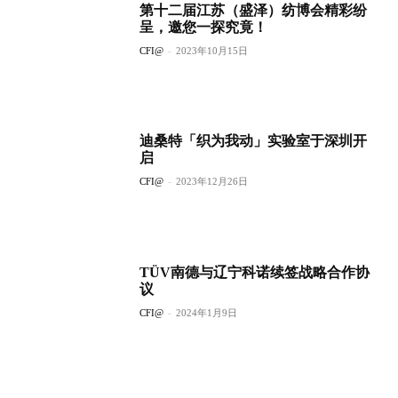
第十二届江苏（盛泽）纺博会精彩纷
呈，邀您一探究竟！
CFI@
-
2023年10月15日
迪桑特「织为我动」实验室于深圳开
启
CFI@
-
2023年12月26日
TÜV南德与辽宁科诺续签战略合作协
议
CFI@
-
2024年1月9日