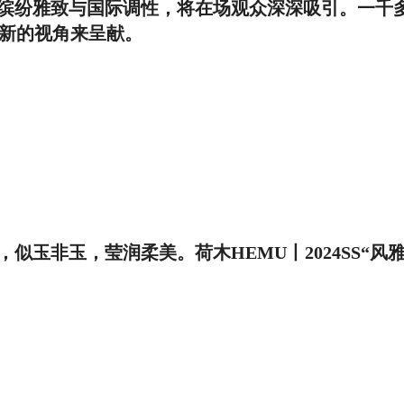
缤纷雅致与国际调性，将在场观众深深吸引。一千
崭新的视角来呈献。
玉非玉，莹润柔美。荷木HEMU丨2024SS“风