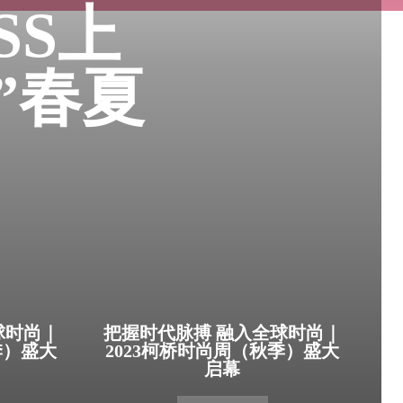
SS上
”春夏
球时尚｜
把握时代脉搏 融入全球时尚｜
季）盛大
2023柯桥时尚周（秋季）盛大
启幕