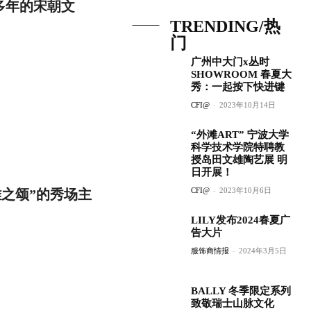
多年的宋朝文
TRENDING/热
门
广州中大门x丛时
SHOWROOM 春夏大
秀：一起按下快进键
CFI@
-
2023年10月14日
“外滩ART” 宁波大学
科学技术学院特聘教
授岛田文雄陶艺展 明
日开展！
CFI@
-
2023年10月6日
雅之颂”的秀场主
LILY发布2024春夏广
告大片
服饰商情报
-
2024年3月5日
BALLY 冬季限定系列
致敬瑞士山脉文化