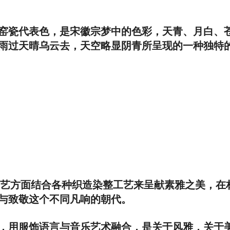
窑瓷代表色，是宋徽宗梦中的色彩，天青、月白、
雨过天晴乌云去，天空略显阴青所呈现的一种独特
，在工艺方面结合各种织造染整工艺来呈献素雅之美，
与致敬这个不同凡响的朝代。
，用服饰语言与音乐艺术融合，是关于风雅，关于