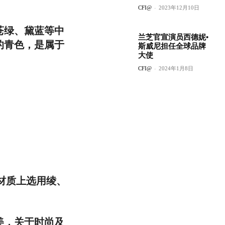
CFI@
-
2023年12月10日
苍绿、黛蓝等中
兰芝官宣演员西德妮•
的青色，是属于
斯威尼担任全球品牌
大使
CFI@
-
2024年1月8日
在材质上选用绫、
美，关于时尚及