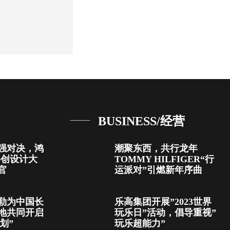
BUSINESS/经营
强对决，鸿
潮聚东西，共行龙年
共创设计大
TOMMY HILFIGER“行
官
运派对”引燃新年序曲
勒为中国长
乐高集团开展”2023世界
地共同开启
玩乐日”活动，倡导重视”
划”
玩乐超能力”