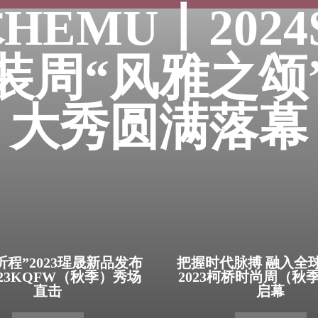
HEMU丨2024
装周“风雅之颂
大秀圆满落幕
昕程”2023瑆晟新品发布
把握时代脉搏 融入全
023KQFW（秋季）秀场
2023柯桥时尚周（秋
直击
启幕