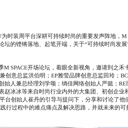
Home
秀场
设计
新闻
时尚
，作为时装周平台深耕可持续时尚的重要发声阵地，M S
论坛的铿锵落地、起笔开端，关于“可持续时尚发展”
季M SPACE开场论坛，着眼全新视角，邀请到之禾
EO兼创意总监洪伯明；EP雅莹品牌创意总监田玲；B
创始人兼总经理刘学颂；绱佳网络创始人严懿；RE
表赵冰冰等来自时尚行业内外的大集团、初创企业
尚平台创始人崔丹的引导与提问下，分享和讨论了他
持续践行过程中的难点痛点及解决思路，并就未来的