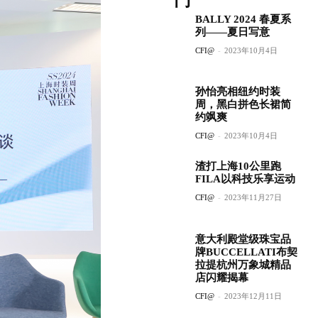
门
BALLY 2024 春夏系
列——夏日写意
CFI@
-
2023年10月4日
孙怡亮相纽约时装
周，黑白拼色长裙简
约飒爽
CFI@
-
2023年10月4日
渣打上海10公里跑
FILA以科技乐享运动
CFI@
-
2023年11月27日
意大利殿堂级珠宝品
牌BUCCELLATI布契
拉提杭州万象城精品
店闪耀揭幕
CFI@
-
2023年12月11日