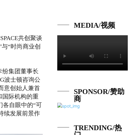
品牌
会展
专题
MEDIA/视频
PACE共创聚谈
与“时尚商业创
卡纷集团董事长
CG波士顿咨询公
而意创始人兼首
SPONSOR/赞助
和国际机构的重
商
们各自眼中的“可
可持续发展前景作
TRENDING/热