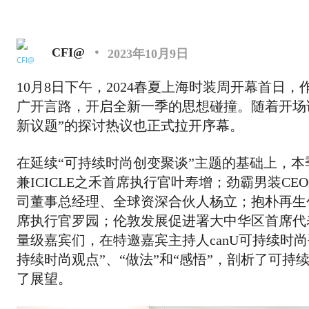
ModeByChina
CFI@
2023年10月9日
10月8日下午，2024春夏上海时装周开幕首日
广开言路，开启全新一季的思想碰撞。随着开场
新议题”的探讨热议也正式拉开序幕。
在延续“可持续时尚创变聚谈”主题的基础上，本
兼ICICLE之禾首席执行官叶寿增；劲霸男装C
司董事总经理、全球资深合伙人杨立；抱朴再生
席执行官罗园；伦敦发展促进署大中华区首席代
量级嘉宾们，在特邀嘉宾主持人canU可持续时
持续时尚观点”、“做法”和“感悟”，剖析了可
了展望。