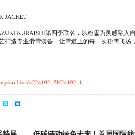
K JACKET
AZUKI KURAISHI第四季联名，以粉雪为灵感融
艺打造专业滑雪装备，让雪道上的每一次粉雪飞扬
story/archive/4224192_ZH24192_1
.
采特展
低碳链动绿色未来！首届国际纺