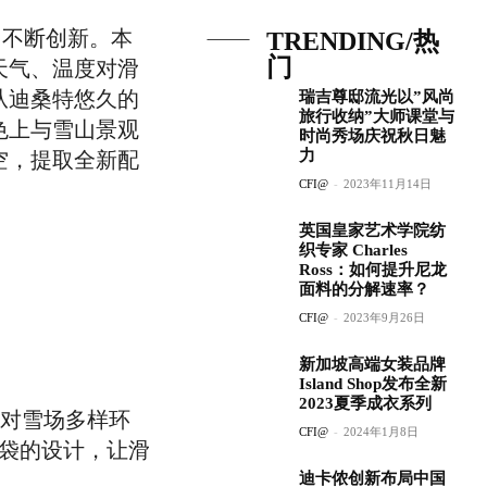
，不断创新。本
TRENDING/热
门
天气、温度对滑
从迪桑特悠久的
瑞吉尊邸流光以”风尚
旅行收纳”大师课堂与
色上与雪山景观
时尚秀场庆祝秋日魅
力
空，提取全新配
CFI@
-
2023年11月14日
英国皇家艺术学院纺
织专家 Charles
Ross：如何提升尼龙
面料的分解速率？
CFI@
-
2023年9月26日
新加坡高端女装品牌
Island Shop发布全新
2023夏季成衣系列
松应对雪场多样环
CFI@
-
2024年1月8日
袋的设计，让滑
迪卡侬创新布局中国