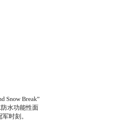
。
now Break”
EX防水功能性面
冠军时刻。