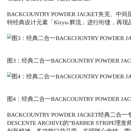
BACKCOUNTRY POWDER JACKET
特经典设计元素「Kiryu-辉流」进行绗缝，再
图3：经典二合一BACKCOUNTRY POWDER JAC
图4：经典二合一BACKCOUNTRY POWDER JAC
BACKCOUNTRY POWDER JACKET
DESCENTE ARCHIVE的”BARBER S