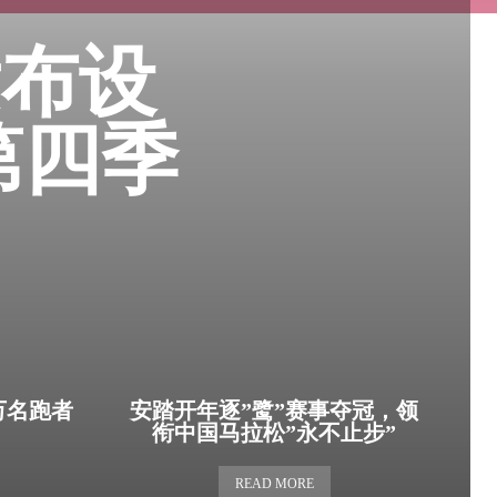
发布设
第四季
万名跑者
安踏开年逐”鹭”赛事夺冠，领
衔中国马拉松”永不止步”
READ MORE