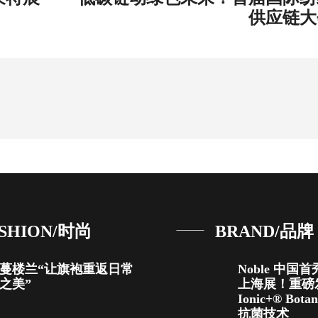
供应链大
SHION/时尚
BRAND/品牌
蔓楼兰“让旗袍重返日常
Noble 中国
之美”
上海展！重磅
Ionic+® Bot
抗菌技术