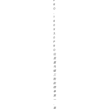
P
R
O
、
1
6
0
X
3.
0
P
R
O
位
居
厦
马
破
三
鞋
款
榜
单
第
一
、
第