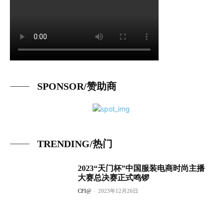
SPONSOR/赞助商
TRENDING/热门
2023“天门杯”中国服装电商时尚主播
大赛总决赛正式鸣锣
CFI@
-
2023年12月26日