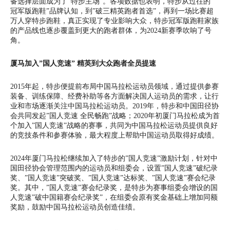
备选择层面成为了”特步主场”。各项数据也表明，特步从过往的”
冠军版跑鞋”品牌认知，到”破三精英跑者首选”，再到一场比赛超
万人穿特步跑鞋，真正实现了专业影响大众，特步冠军版跑鞋家族
的产品线也逐步覆盖到更大的跑者群体，为2024新赛季吹响了号
角。
厦马加入”国人竞速” 精英到大众跑者全员提速
2015年起，特步便提前布局中国马拉松运动员领域，通过提供参赛
装备、训练保障、经费补助等各方面解决国人运动员的需求，让行
业和市场逐渐关注中国马拉松运动员。2019年，特步和中国田径协
会共同发起”国人竞速 全民畅跑”战略；2020年初厦门马拉松成为首
个加入”国人竞速”战略的赛事，共同为中国马拉松运动员提供良好
的竞技条件和参赛体验，最大程度上帮助中国运动员取得好成绩。
2024年厦门马拉松继续加入了特步的”国人竞速”激励计划，针对中
国田径协会管理范围内的运动员和组委会，设置”国人竞速”破纪录
奖、”国人竞速”突破奖、”国人竞速”达标奖、”国人竞速”赛会纪录
奖。其中，”国人竞速”赛会纪录奖，是特步为赛事组委会增设的国
人竞速”破中国籍赛会纪录奖”，在组委会原有奖金基础上增加同额
奖励，鼓励中国马拉松运动员创造佳绩。