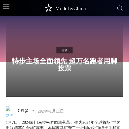
ModeByChina
运动
特步主场全面领先 超万名跑者用脚
投票
CFI@
2024年1月11日
1月7日，2024厦门马拉松赛圆满落幕。作为2024年全球首场”世界
田联精英白金标”赛事，本届厦马汇聚了一批国内外顶级选手和高