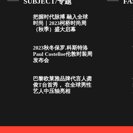
SUBJECT/专题
FA
把握时代脉搏 融入全球
时尚｜2023柯桥时尚周
（秋季）盛大启幕
2023秋冬保罗.科斯特洛
Paul Costelloe伦敦时装周
发布会
巴黎欧莱雅品牌代言人龚
俊T台首秀， 在全球男性
艺人中压轴亮相