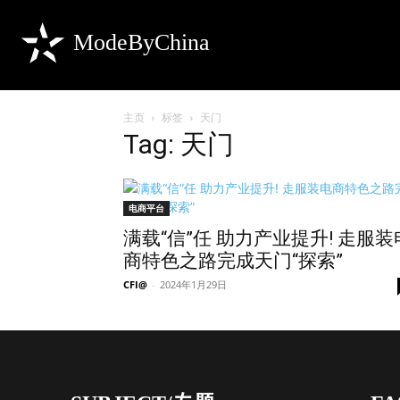
ModeByChina
主页
标签
天门
Tag: 天门
电商平台
满载“信”任 助力产业提升! 走服装
商特色之路完成天门“探索”
CFI@
-
2024年1月29日