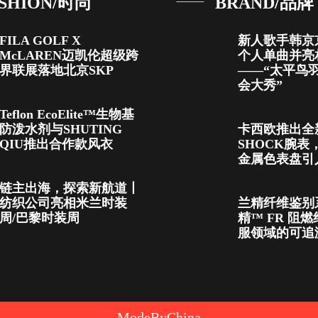
SHION/时尚
BRAND/品牌
FILA GOLF X
新人歌手韩京
McLAREN迈凯伦超级跨
个人单曲并亮
界联展落地北京SKP
——“太平鸟
会大秀”
Teflon EcoElite™生物基
防泼水剂与SHUTING
卡西欧推出全
QIU推出合作款风衣
SHOCK腕表
金属色表盘引
链主出海，探索新航道丨
纺织公司亮相米兰时装
兰精纤维鉴别
周/巴黎时装周
精™ FR 阻
服领域的可追
ModeByChina