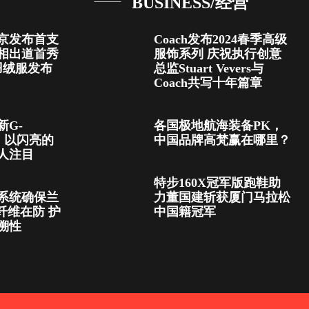
BUSINESS/经营
京发布首支
Coach发布2024春季高级
相出道首秀
服饰系列 庆祝执行创意
羽绒服发布
总监Stuart Vevers与
Coach共写十年篇章
新G-
各国极地航海装备PK，
，以闪亮的
中国品牌高梵赢在哪里？
人注目
特步160X冠军版跑鞋助
系统确保兰
力董国建斩获厦门马拉松
燃纤维在防 护
中国籍冠军
溯性