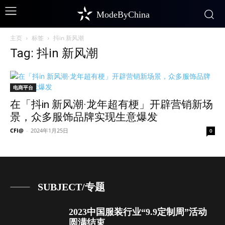
ModeByChina
主页
标签
抖in 新风潮
Tag: 抖in 新风潮
电商平台
在「抖in 新风潮·龙年超有梗」开辟营销新场
景，众多服饰品牌实现生意爆发
CFI@
-
2024年1月25日
0
SUBJECT/专题
2023中国服装行业“9.9定制周”活动
圆满结束