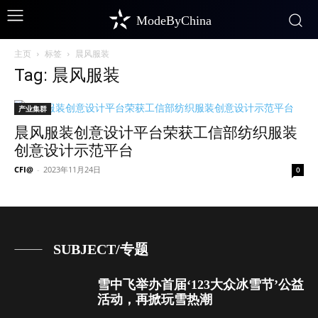
ModeByChina
主页
标签
晨风服装
Tag: 晨风服装
产业集群
晨风服装创意设计平台荣获工信部纺织服装
创意设计示范平台
CFI@
-
2023年11月24日
0
SUBJECT/专题
雪中飞举办首届‘123大众冰雪节’公益
活动，再掀玩雪热潮