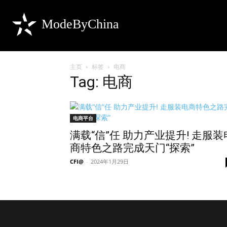
ModeByChina
主页
标签
电商
Tag: 电商
电商平台
满载“信”任 助力产业提升! 走服装
商特色之路完成天门“探索”
CFI@
-
2024年1月29日