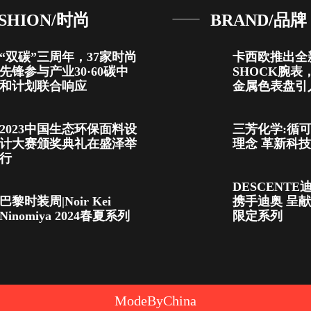
SHION/时尚
BRAND/品牌
“双碳”三周年，37家时尚
卡西欧推出全
先锋参与产业30·60碳中
SHOCK腕表
和计划联合响应
金属色表盘引
2023中国生态环保面料设
三芳化学:循
计大赛颁奖典礼在盛泽举
理念 革新科
行
DESCENT
巴黎时装周|Noir Kei
携手迪奥 呈
Ninomiya 2024春夏系列
限定系列
ModeByChina