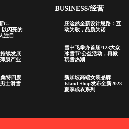
BUSINESS/经营
新G-
庄淦然全新设计思路：互
，以闪亮的
动为敬，品质为诺
人注目
雪中飞举办首届‘123大众
可持续发展
冰雪节’公益活动，再掀
技薄膜产业
玩雪热潮
E迪桑特四度
新加坡高端女装品牌
献男士滑雪
Island Shop发布全新2023
夏季成衣系列