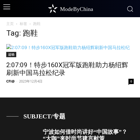
ModeByChina
主页
标签
跑鞋
Tag: 跑鞋
运动
2:07:09！特步160X冠军版跑鞋助力杨绍辉
刷新中国马拉松纪录
CFI@
-
2023年12月4日
0
SUBJECT/专题
宁波如何借时尚讲好“中国故事”？
“大咖”来时尚节建言献策