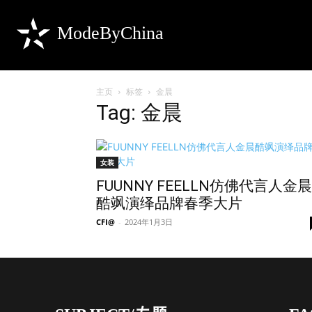
ModeByChina
主页
标签
金晨
Tag: 金晨
女装
FUUNNY FEELLN仿佛代言人金晨
酷飒演绎品牌春季大片
CFI@
-
2024年1月3日