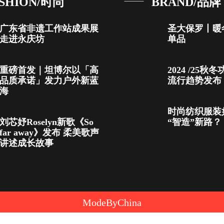
SHION/时尚
BRAND/品牌
广东省非遗工作站成果展
圣大保罗丨暖
走进永庆坊
单品
重磅首发｜坦博尔以「高
2024 /25
品质承诺」发力户外新蓝
流行趋势发布
海
时尚纺织服装
刘芯妤Roselyn新歌《So
“智造”新路？
far away》发布 柔美歌声
讲述成长故事
ModeByChina