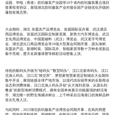
业园、华电（香港）纺织服装产业园等10个省内纺织服装重点项目
签署投资协议，展现湖北纺织服装产业对接全国产业链优化升级的
蓬勃发展态势。
​​大会期间，湖北·东盟农产品博览会、首届国际花卉展、武汉酒店
用品博览会、首届武汉国际定制家居展、新势力汽车博览会、武汉
文化用品博览会、中国面辅料（武汉）博览会、武汉老字号博览
会、湖北进出口商品博览会等10场大型展会同期开展，源头海鲜、
东盟农产品、新潮时装、国际花卉、智能家居等数十万种名优新品
集中亮相，楚天名厨邀请赛等精彩活动密集上演。
​​​传统的船码头升级为“链码头”“数贸码头”。汉口北新布码头、汉口
北渔人码头、汉口北“辣交所”、梦想家智慧家居定制城在大会期间
集中开业，展现链接全球产地市场、以现代供应链带来的全新商业
业态和消费体验。汉口北渔人码头开创“从大海到卖场，从源头到
餐桌”的新型海鲜消费模式，拥有全国单体展示功能最强的鲜活海
市、湖北唯一的野生海捕冰鲜台，上千种采自沿海港口的海鲜品种
首次扎堆入汉。
与此同时，2023湖北纺织服装产业博览会同期开幕，在风尚荆楚
馆、国内优质制造馆、面辅料馆、创新设计馆、现货选品馆、国风