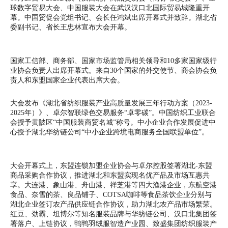
球数字贸易大会、中国服装大会在武汉汉口北国际贸易城隆重开
幕。中国贸促会党组书记、会长任鸿斌出席开幕式并致辞。湖北省
委副书记、省长王忠林宣布大会开幕。
国家工信部、商务部、国家市场监管局相关领导和10多家国家级行
业协会负责人出席开幕式。来自30个国家的外交使节、商会协会负
责人和东盟国家企业代表出席大会。
​​​​大会发布《湖北省纺织服装产业高质量发展三年行动方案（2023-
2025年）》、卓尔智联绿色交易服务“卓零碳”。中国纺织工业联合
会授予黄陂区“中国服装商贸名城”称号。中小企业合作发展促进中
心授予湖北华纺链公司“中小企业跨境电商服务全国联盟单位”。
​大会开幕式上，东盟连锁加盟企业协会与卓尔控股签署湖北-东盟
商品采购合作协议，推进湖北和东盟实现名优产品及市场互惠共
享。大连港、象山港、舟山港、祥芝港等四大渔港企业，东航空港
食品、奈雪的茶、良品铺子、COTSA咖啡等食品茶饮企业分别与
湖北企业签订农产品供应链合作协议，助力湖北农产品市场繁荣。
红豆、劲霸、坦博尔等知名服装品牌与华纺链公司、汉口北集团签
署落户、上链协议，鸭鸭羽绒服智造产业园、致盛集团纺织服装产