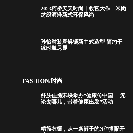
2023柯桥天天时尚｜收官大作：米尚
纺织演绎新式环保风尚
孙怡时装周解锁新中式造型 简约干
练时髦尽显
FASHION/时尚
舒肤佳携宋轶举办”健康传中国—-无
论去哪儿，带着健康出发”活动
精简衣橱，从一条裤子的N种搭配开