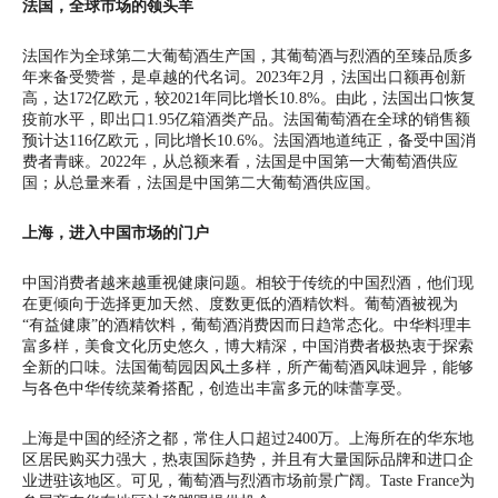
法国，全球市场的领头羊
法国作为全球第二大葡萄酒生产国，其葡萄酒与烈酒的至臻品质多
年来备受赞誉，是卓越的代名词。2023年2月，法国出口额再创新
高，达172亿欧元，较2021年同比增长10.8%。由此，法国出口恢复
疫前水平，即出口1.95亿箱酒类产品。法国葡萄酒在全球的销售额
预计达116亿欧元，同比增长10.6%。法国酒地道纯正，备受中国消
费者青睐。2022年，从总额来看，法国是中国第一大葡萄酒供应
国；从总量来看，法国是中国第二大葡萄酒供应国。
上海，进入中国市场的门户
中国消费者越来越重视健康问题。相较于传统的中国烈酒，他们现
在更倾向于选择更加天然、度数更低的酒精饮料。葡萄酒被视为
“有益健康”的酒精饮料，葡萄酒消费因而日趋常态化。中华料理丰
富多样，美食文化历史悠久，博大精深，中国消费者极热衷于探索
全新的口味。法国葡萄园因风土多样，所产葡萄酒风味迥异，能够
与各色中华传统菜肴搭配，创造出丰富多元的味蕾享受。
上海是中国的经济之都，常住人口超过2400万。上海所在的华东地
区居民购买力强大，热衷国际趋势，并且有大量国际品牌和进口企
业进驻该地区。可见，葡萄酒与烈酒市场前景广阔。Taste France为