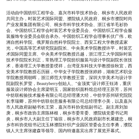
活动由中国纺织工程学会、嘉兴市科学技术协会、桐乡市人民政府
共同主办，时装艺术国际同盟、濮院镇人民政府、桐乡市濮院时尚
产业发展集团有限公司、桐乡市科学技术协会、浙江省羊毛衫协
会、中国纺织工程学会时装艺术专业委员会、中国纺织工程学会服
装服饰专业委员会联合承办。中国纺织工程学会理事长伏广伟，欧
洲自然科学院、俄罗斯自然科学院院士、西安工程大学教授孟家
光，中国高等艺术研究院副院长、中央美术学院教授许平，时装艺
术国际同盟主席、中央美术学院教授吕越，浙江理工大学国际时装
技术学院院长刘正，常熟理工学院纺织服装与设计学院副院长张技
术，香港理工大学教授姜绶祥，台湾亚东科技大学教授徐秋宜，西
安美术学院教授石历丽，中华女子学院教授张婷婷，湖南艺术职业
学院教授周朝晖，浙江师范大学教授王雷，深圳大学美术与设计学
院副院长罗莹，Beautyberry创始人、“金顶奖”设计师王钰涛，重庆
服装设计师协会主席梁明玉，国家纺织面料馆总经理王苏芳，苏州
中纺联检验技术服务有限公司总经理潘大经，中纺学苏州研究院院
长李瑞卿，苏州中纺联创意服务有限公司总经理李小美，以及嘉兴
市人民政府副秘书长王荣，嘉兴市科协党组副书记、副主席刘加
庚，桐乡市政协主席陈林根，桐乡市委常委、濮院镇党委书记周
炎，桐乡市人大副主任丁瑜琼，桐乡市人民政府副市长屠建忠，桐
乡市科协党组书记沈玉林濮院针织产业园区管委会主任李勇，濮院
镇人大主席张建森等领导、国内特邀嘉宾出席了展览开幕式。